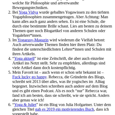
welche für Philosophie und artverwandte
Bewegungstechniken.
Bei
Yoga Vidya
wurde geballtes Yogawissen zu den tiefsten
Yogaphilosophien zusammengetragen. Aber Achtung: Man
kann alles auch ganz anders sehen. Es ist eine Schule, die
durch eine bestimmte Brille schaut. Lies am besten zu deinem
Themen quer noch Blogartikel von anderen Schulen oder
Yogalehrer*innen.
Im
Yogaeasy-Magazin
wird wiederum die Vielfalt betont:
Auch artverwandte Themen finden hier ihren Platz: Du
findest die unterschiedlichsten Lehrer*innen und Schulen mit
ihren Artikeln.
“
Yoga aktuell
” ist eine Zeitschrift, die aber auch einzelne
Artikel ins Netzt stellt. Sehr zu empfehlen, allerdings sind
viele Artikel dann doch kostenpflichtig.
Mein Favorit ist – auch wenn er schon sehr bekannt ist –
Fuck lucky go happy
. Rebecca, die Gründerin des Blogs,
schreibt seit 2013 über alles, was ihr yogisches im Alltag
begegnet. Inzwischen schreiben auch andere auf dem Blog
und es gibt einen Podcast. Als es noch “nur” Rebecca war,
fand ich am besten, dass sie schreibt, wie sie spricht. Anders
aber genau wie ich!
“
Yoga & Juliet
” ist ein Blog von Julia Hofgartner. Unter dem
gleichen Titel
gab es 2019 ein motivierendes Buch
, dass ich
vorgestellt habe.