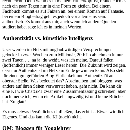
recht leicht. Denn wenn es in meinem Hinterkopf ist, brauche ich es
nach ein paar Tagen nur in eine Form zu gießen. Bei einem
Fachbuch kommt es auf Fakten an, bei einem Roman auf Fantasie,
bei einem Blogbeitrag geht es jedoch vor allem eins sein:
authentisch. Es kommt aus mir, auch wenn ich andere Quellen
studiert habe, sage ich es in meinen Worten.
Authentizität vs. künstliche Intelligenz
User werden im Netz mit unglaubwürdigen Versprechungen
gelockt: In zwei Wochen zum Millionär, 20 Kilo abnehmen in nur
zwei Tagen …, na ja, du weißt, was ich meine. Darauf fallen
(hoffentlich) immer weniger Leser herein. Die Zukunft wird zeigen,
dass nur Authentizität im Netz am Ende gewinnen kann. Also steht
für einen gut geführten Blog Ehrlichkeit und Authentizität an
oberster Stelle. Was bedeutet das? Abschreiben und bloggen, was
andere auf ihren Seiten verwurstet haben, geht nicht. Da kann dir
eine KI wie ChatGPT zwar eine Zusammenfassung schreiben, aber
noch merke ich, wenn ein Artikel langweilig ist und keine Brüche
hat. Zu glatt!
Es muss etwas Persönliches einfließen, das echt ist. Etwas wirklich
Eigenes. Und das kann die KI (noch) nicht.
OM: Bloggen für Yogalehrer