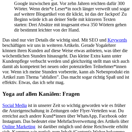
Google inzwischen gut. Vor zehn Jahren reichten dafür 300
Wörter. Wenn dein*e Leser*in noch länger verweilt und sogar
auf weitere Blogartikel von dir klickt, ist das der Jackpot! Zu
Beginn würde ich an deiner Stelle mit kürzeren Texten
starten: Drei Absätze mit insgesamt etwa 350 Wörtern gehen
dir bestimmt leichter von der Hand.
Das sind nur vier Details die wichtig sind. Mit SEO und
Keywords
beschäftigen wir uns in weiteren Artikeln. Gerade Yogalehrer
können ihren Kunden auf diese Weise etwas anbieten, was über die
wöchentlichen Stunden hinausgeht. Das kleine Extra kann unter
Kundenpflege verbucht werden und gleichzeitig stellt man sich auch
damit als kompetent bei neuen oder potenziellen Teilnehmer*innen
vor. Wenn ich meine Stunden vorbereite, kann als Nebenprodukt ein
Artikel zum Thema “abfallen”. Das macht sogar richtig Spaß und ist
effektiv. Etwas, das ich sehr mag.
Yoga auf allen Kanälen: Fragen
Social Media
ist in unserer Zeit so wichtig geworden wie es früher
die Anzeigenschaltung in Zeitungen oder Flyer-Verteilen war. Du
erreichst auch andere Kund*innen über WhatsApp, Facebook oder
Instagram. Das bedeutet eine Mehrfachverwertung des Artikels über
Online Marketing
ist darüber möglich und deine Reichweite erhöht
sich. Kommen wir zurück zum Inhalt (Content): Woher bekomme