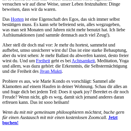
versuchen wir auf diese Weise, unser Leben festzuhalten: Dinge
beweisen, dass wir da waren.
Das
Horten
ist eine Eigenschaft des Egos, das sich immer selbst
bestätigen muss. Es kann sehr befreiend sein, alles wegzugeben,
was man seit Monaten und Jahren nicht mehr benutzt hat. Ich liebe
Aufräumaktionen (und sammle demnach auch viel Zeug!).
Aber stell dir doch mal vor: Je mehr du hortest, sammelst und
aufhebst, umso unsicherer wirst du! Das ist eine starke Behauptung,
aber du wirst sehen: Je mehr Ballast du abwerfen kannst, desto freier
wirst du. Und um
Freiheit
geht es bei
Achtsamkeit
, Meditation, Yoga
und allem, was dazu gehört: die Erkenntnis, die Selbstermächtigung
und die Freiheit des
Jivan Mukti
.
Probiere es aus, wie Marie Kondo es vorschlägt: Sammel alle
Klamotten auf einem Haufen in deiner Wohnung. Schau dir alles an
und frage dich bei jedem Teil: Does it spark joy? Bereitet es dir noch
Freude? Wenn nicht, gib es weg, damit sich jemand anderes daran
erfreuen kann. Das ist sooo heilsam!
Wenn du mit mir gemeinsam philosophieren möchtest, buche gern
für einen Austausch mit mir einen kostenlosen Zoomcall.
Jetzt
buchen!