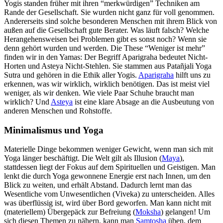
Yogis standen früher mit ihren “merkwürdigen” Techniken am
Rande der Gesellschaft. Sie wurden nicht ganz für voll genommen.
Andererseits sind solche besonderen Menschen mit ihrem Blick von
außen auf die Gesellschaft gute Berater. Was läuft falsch? Welche
Herangehensweisen bei Problemen gibt es sonst noch? Wenn sie
denn gehört wurden und werden. Die These “Weniger ist mehr”
finden wir in den Yamas: Der Begriff Aparigraha bedeutet Nicht-
Horten und Asteya Nicht-Stehlen. Sie stammen aus Patañjali Yoga
Sutra und gehören in die Ethik aller Yogis.
Aparigraha
hilft uns zu
erkennen, was wir wirklich, wirklich benötigen. Das ist meist viel
weniger, als wir denken. Wie viele Paar Schuhe braucht man
wirklich? Und
Asteya
ist eine klare Absage an die Ausbeutung von
anderen Menschen und Rohstoffe.
Minimalismus und Yoga
Materielle Dinge bekommen weniger Gewicht, wenn man sich mit
Yoga länger beschäftigt. Die Welt gilt als Illusion (
Maya
),
stattdessen liegt der Fokus auf dem Spirituellen und Geistigen. Man
lenkt die durch Yoga gewonnene Energie erst nach Innen, um den
Blick zu weiten, und erhält Abstand. Dadurch lernt man das
Wesentliche vom Unwesentlichen (Viveka) zu unterscheiden. Alles
was überflüssig ist, wird über Bord geworfen. Man kann nicht mit
(materiellem) Übergepäck zur Befreiung (
Moksha
) gelangen! Um
sich diesen Themen zu nähern, kann man
Samtosha
üben, dem