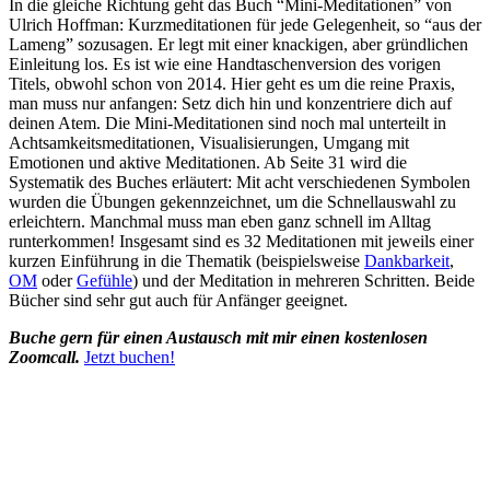
In die gleiche Richtung geht das Buch “Mini-Meditationen” von
Ulrich Hoffman: Kurzmeditationen für jede Gelegenheit, so “aus der
Lameng” sozusagen. Er legt mit einer knackigen, aber gründlichen
Einleitung los. Es ist wie eine Handtaschenversion des vorigen
Titels, obwohl schon von 2014. Hier geht es um die reine Praxis,
man muss nur anfangen: Setz dich hin und konzentriere dich auf
deinen Atem. Die Mini-Meditationen sind noch mal unterteilt in
Achtsamkeitsmeditationen, Visualisierungen, Umgang mit
Emotionen und aktive Meditationen. Ab Seite 31 wird die
Systematik des Buches erläutert: Mit acht verschiedenen Symbolen
wurden die Übungen gekennzeichnet, um die Schnellauswahl zu
erleichtern. Manchmal muss man eben ganz schnell im Alltag
runterkommen! Insgesamt sind es 32 Meditationen mit jeweils einer
kurzen Einführung in die Thematik (beispielsweise
Dankbarkeit
,
OM
oder
Gefühle
) und der Meditation in mehreren Schritten. Beide
Bücher sind sehr gut auch für Anfänger geeignet.
Buche gern für einen Austausch mit mir einen kostenlosen
Zoomcall.
Jetzt buchen!