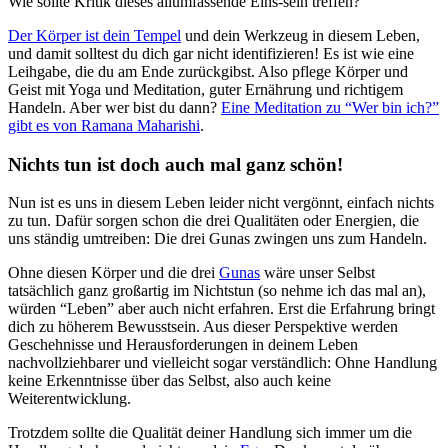
Wie sollte Kritik dieses allumfassende Eins-sein treffen?
Der Körper ist dein Tempel
und dein Werkzeug in diesem Leben,
und damit solltest du dich gar nicht identifizieren! Es ist wie eine
Leihgabe, die du am Ende zurückgibst. Also pflege Körper und
Geist mit Yoga und Meditation, guter Ernährung und richtigem
Handeln. Aber wer bist du dann?
Eine Meditation zu “Wer bin ich?”
gibt es von Ramana Maharishi
.
Nichts tun ist doch auch mal ganz schön!
Nun ist es uns in diesem Leben leider nicht vergönnt, einfach nichts
zu tun. Dafür sorgen schon die drei Qualitäten oder Energien, die
uns ständig umtreiben: Die drei Gunas zwingen uns zum Handeln.
Ohne diesen Körper und die drei
Gunas
wäre unser Selbst
tatsächlich ganz großartig im Nichtstun (so nehme ich das mal an),
würden “Leben” aber auch nicht erfahren. Erst die Erfahrung bringt
dich zu höherem Bewusstsein. Aus dieser Perspektive werden
Geschehnisse und Herausforderungen in deinem Leben
nachvollziehbarer und vielleicht sogar verständlich: Ohne Handlung
keine Erkenntnisse über das Selbst, also auch keine
Weiterentwicklung.
Trotzdem sollte die Qualität deiner Handlung sich immer um die