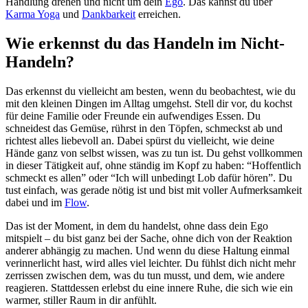
Handlung drehen und nicht um dein
Ego
. Das kannst du über
Karma Yoga
und
Dankbarkeit
erreichen.
Wie erkennst du das Handeln im Nicht-
Handeln?
Das erkennst du vielleicht am besten, wenn du beobachtest, wie du
mit den kleinen Dingen im Alltag umgehst. Stell dir vor, du kochst
für deine Familie oder Freunde ein aufwendiges Essen. Du
schneidest das Gemüse, rührst in den Töpfen, schmeckst ab und
richtest alles liebevoll an. Dabei spürst du vielleicht, wie deine
Hände ganz von selbst wissen, was zu tun ist. Du gehst vollkommen
in dieser Tätigkeit auf, ohne ständig im Kopf zu haben: “Hoffentlich
schmeckt es allen” oder “Ich will unbedingt Lob dafür hören”. Du
tust einfach, was gerade nötig ist und bist mit voller Aufmerksamkeit
dabei und im
Flow
.
Das ist der Moment, in dem du handelst, ohne dass dein Ego
mitspielt – du bist ganz bei der Sache, ohne dich von der Reaktion
anderer abhängig zu machen. Und wenn du diese Haltung einmal
verinnerlicht hast, wird alles viel leichter. Du fühlst dich nicht mehr
zerrissen zwischen dem, was du tun musst, und dem, wie andere
reagieren. Stattdessen erlebst du eine innere Ruhe, die sich wie ein
warmer, stiller Raum in dir anfühlt.