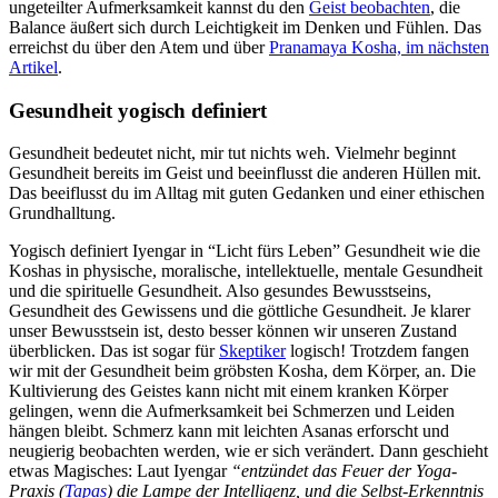
ungeteilter Aufmerksamkeit kannst du den
Geist beobachten
, die
Balance äußert sich durch Leichtigkeit im Denken und Fühlen. Das
erreichst du über den Atem und über
Pranamaya Kosha, im nächsten
Artikel
.
Gesundheit yogisch definiert
Gesundheit bedeutet nicht, mir tut nichts weh. Vielmehr beginnt
Gesundheit bereits im Geist und beeinflusst die anderen Hüllen mit.
Das beeiflusst du im Alltag mit guten Gedanken und einer ethischen
Grundhalltung.
Yogisch definiert Iyengar in “Licht fürs Leben” Gesundheit wie die
Koshas in physische, moralische, intellektuelle, mentale Gesundheit
und die spirituelle Gesundheit. Also gesundes Bewusstseins,
Gesundheit des Gewissens und die göttliche Gesundheit. Je klarer
unser Bewusstsein ist, desto besser können wir unseren Zustand
überblicken. Das ist sogar für
Skeptiker
logisch! Trotzdem fangen
wir mit der Gesundheit beim gröbsten Kosha, dem Körper, an. Die
Kultivierung des Geistes kann nicht mit einem kranken Körper
gelingen, wenn die Aufmerksamkeit bei Schmerzen und Leiden
hängen bleibt. Schmerz kann mit leichten Asanas erforscht und
neugierig beobachten werden, wie er sich verändert. Dann geschieht
etwas Magisches: Laut Iyengar
“entzündet das Feuer der Yoga-
Praxis (
Tapas
) die Lampe der Intelligenz, und die Selbst-Erkenntnis