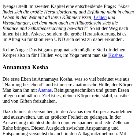
Iyengar stellt im zweiten Kapitel eine entscheidende Frage:
“Aber
findet sich die größte Herausforderung und Erfüllung nicht in einem
Leben in der Welt mit all ihren Kümmernissen,
Leiden
und
Versuchungen, bei dem man auch im Alltagsdasein stets die
Balance und Selbstbeherrschung bewahrt?”
So ist der Weg nach
Innen ist nicht Askese, sondern die große Herausforderung ist es,
im Alltag zu funktionieren UND sich selbst zu dabei erkunden.
Keine Angst: Das ist ganz pragmatisch möglich: Stell dir deinen
Körper also in fünf Hüllen vor, im Yoga nennt man sie
Koshas
.
Annamaya Kosha
Die erste Eben ist Annamaya Kosha, was so viel bedeutet wie aus
“Nahrung bestehend” und ist unsere anatomische Hülle, der Körper.
Man kann ihn mit
Asanas
, Reinigungstechniken und gutem Essen
pflegen und nähren. Ziel ist es, deinen Körper rein, stabil, sensibel
und von Giften freizuhalten.
Dazu kannst du versuchen, in den Asanas den Körper auszudehnen
und auszuweiten, um zu größerer Freiheit zu gelangen. In der
Ausweitung möchtest du dich dann entspannen und jede Zelle zur
Ruhe bringen. Diesen Ausgleich zwischen Anspannung und
Entspannung versuchst du auch in den Alltag mitzunehmen. Mit