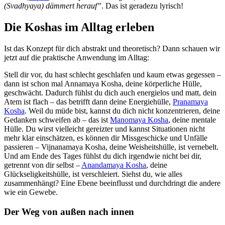
(Svadhyaya) dämmert herauf”
. Das ist geradezu lyrisch!
Die Koshas im Alltag erleben
Ist das Konzept für dich abstrakt und theoretisch? Dann schauen wir
jetzt auf die praktische Anwendung im Alltag:
Stell dir vor, du hast schlecht geschlafen und kaum etwas gegessen –
dann ist schon mal Annamaya Kosha, deine körperliche Hülle,
geschwächt. Dadurch fühlst du dich auch energielos und matt, dein
Atem ist flach – das betrifft dann deine Energiehülle,
Pranamaya
Kosha
. Weil du müde bist, kannst du dich nicht konzentrieren, deine
Gedanken schweifen ab – das ist
Manomaya Kosha
, deine mentale
Hülle. Du wirst vielleicht gereizter und kannst Situationen nicht
mehr klar einschätzen, es können dir Missgeschicke und Unfälle
passieren – Vijnanamaya Kosha, deine Weisheitshülle, ist vernebelt.
Und am Ende des Tages fühlst du dich irgendwie nicht bei dir,
getrennt von dir selbst –
Anandamaya Kosha
, deine
Glückseligkeitshülle, ist verschleiert. Siehst du, wie alles
zusammenhängt? Eine Ebene beeinflusst und durchdringt die andere
wie ein Gewebe.
Der Weg von außen nach innen