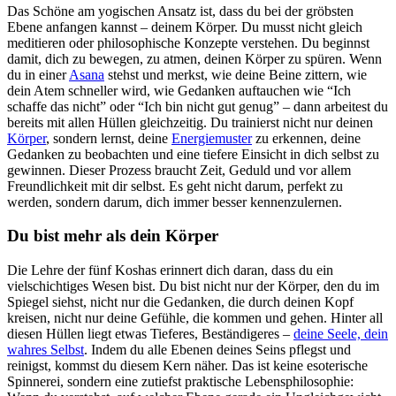
Das Schöne am yogischen Ansatz ist, dass du bei der gröbsten
Ebene anfangen kannst – deinem Körper. Du musst nicht gleich
meditieren oder philosophische Konzepte verstehen. Du beginnst
damit, dich zu bewegen, zu atmen, deinen Körper zu spüren. Wenn
du in einer
Asana
stehst und merkst, wie deine Beine zittern, wie
dein Atem schneller wird, wie Gedanken auftauchen wie “Ich
schaffe das nicht” oder “Ich bin nicht gut genug” – dann arbeitest du
bereits mit allen Hüllen gleichzeitig. Du trainierst nicht nur deinen
Körper
, sondern lernst, deine
Energiemuster
zu erkennen, deine
Gedanken zu beobachten und eine tiefere Einsicht in dich selbst zu
gewinnen. Dieser Prozess braucht Zeit, Geduld und vor allem
Freundlichkeit mit dir selbst. Es geht nicht darum, perfekt zu
werden, sondern darum, dich immer besser kennenzulernen.
Du bist mehr als dein Körper
Die Lehre der fünf Koshas erinnert dich daran, dass du ein
vielschichtiges Wesen bist. Du bist nicht nur der Körper, den du im
Spiegel siehst, nicht nur die Gedanken, die durch deinen Kopf
kreisen, nicht nur deine Gefühle, die kommen und gehen. Hinter all
diesen Hüllen liegt etwas Tieferes, Beständigeres –
deine Seele, dein
wahres Selbst
. Indem du alle Ebenen deines Seins pflegst und
reinigst, kommst du diesem Kern näher. Das ist keine esoterische
Spinnerei, sondern eine zutiefst praktische Lebensphilosophie: