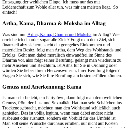
Entsagung der weltlichen Dinge. Ich muss nur das mit
Leidenschaft zum Wohle aller tun, was mir am meisten liegt. So
einfach!
Artha, Kama, Dharma & Moksha im Alltag
Was sind nun
Artha, Kama, Dharma und Moksha
im Alltag? Wie
erreiche ich ein oder sogar alle Ziele? Folgt man dem Ziel, sich
finanziell abzusichern, sucht ein geregeltes Einkommen und
materiellen Besitz, folgt man Artha, dem Weg des Wohlstands und
Erfolgs. Geht man dabei moralisch einwandfrei im Sinne des
Dharma vor, also folgt seiner Berufung, gelangt man wiederum zu
mehr Ansehen und Reichtum. Ist Artha für Sie in Ordnung oder
würden Sie lieber Ihrem Herzenswunsch, Ihrer Berufung folgen?
Fragen Sie sich, wie Sie Ihre Berufung am besten erfüllen können.
Genuss und Anerkennung: Kama
Ist man sehr beliebt, ein Partylöwe, dann folgt man dem weltlichen
Genuss, frönt der Lust und Sexualität. Hat man sein Schäfchen ins
Trockene gebracht, möchten man den Wohlstand schließlich auch
genießen. Das ist völlig legitim, wenn man dabei andere nicht
ausbeutet oder ausnutzt, sondern ein Vorbild für das Umfeld ist.
Man soll seine Wünsche durchaus erfüllen, nur nicht auf Kosten