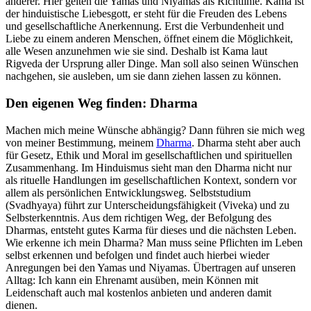
anderer. Hier gelten die Yamas und Niyamas als Richtlinie. Kama ist
der hinduistische Liebesgott, er steht für die Freuden des Lebens
und gesellschaftliche Anerkennung. Erst die Verbundenheit und
Liebe zu einem anderen Menschen, öffnet einem die Möglichkeit,
alle Wesen anzunehmen wie sie sind. Deshalb ist Kama laut
Rigveda der Ursprung aller Dinge. Man soll also seinen Wünschen
nachgehen, sie ausleben, um sie dann ziehen lassen zu können.
Den eigenen Weg finden: Dharma
Machen mich meine Wünsche abhängig? Dann führen sie mich weg
von meiner Bestimmung, meinem
Dharma
. Dharma steht aber auch
für Gesetz, Ethik und Moral im gesellschaftlichen und spirituellen
Zusammenhang. Im Hinduismus sieht man den Dharma nicht nur
als rituelle Handlungen im gesellschaftlichen Kontext, sondern vor
allem als persönlichen Entwicklungsweg. Selbststudium
(Svadhyaya) führt zur Unterscheidungsfähigkeit (Viveka) und zu
Selbsterkenntnis. Aus dem richtigen Weg, der Befolgung des
Dharmas, entsteht gutes Karma für dieses und die nächsten Leben.
Wie erkenne ich mein Dharma? Man muss seine Pflichten im Leben
selbst erkennen und befolgen und findet auch hierbei wieder
Anregungen bei den Yamas und Niyamas. Übertragen auf unseren
Alltag: Ich kann ein Ehrenamt ausüben, mein Können mit
Leidenschaft auch mal kostenlos anbieten und anderen damit
dienen.