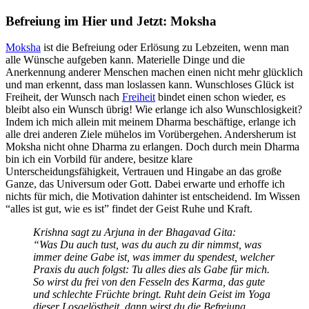
Befreiung im Hier und Jetzt: Moksha
Moksha
ist die Befreiung oder Erlösung zu Lebzeiten, wenn man
alle Wünsche aufgeben kann. Materielle Dinge und die
Anerkennung anderer Menschen machen einen nicht mehr glücklich
und man erkennt, dass man loslassen kann. Wunschloses Glück ist
Freiheit, der Wunsch nach
Freiheit
bindet einen schon wieder, es
bleibt also ein Wunsch übrig! Wie erlange ich also Wunschlosigkeit?
Indem ich mich allein mit meinem Dharma beschäftige, erlange ich
alle drei anderen Ziele mühelos im Vorübergehen. Andersherum ist
Moksha nicht ohne Dharma zu erlangen. Doch durch mein Dharma
bin ich ein Vorbild für andere, besitze klare
Unterscheidungsfähigkeit, Vertrauen und Hingabe an das große
Ganze, das Universum oder Gott. Dabei erwarte und erhoffe ich
nichts für mich, die Motivation dahinter ist entscheidend. Im Wissen
“alles ist gut, wie es ist” findet der Geist Ruhe und Kraft.
Krishna sagt zu Arjuna in der Bhagavad Gita:
“Was Du auch tust, was du auch zu dir nimmst, was
immer deine Gabe ist, was immer du spendest, welcher
Praxis du auch folgst: Tu alles dies als Gabe für mich.
So wirst du frei von den Fesseln des Karma, das gute
und schlechte Früchte bringt. Ruht dein Geist im Yoga
dieser Losgelöstheit, dann wirst du die Befreiung