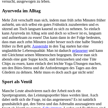
versucht, ausgewogen zu leben.
Ayurveda im Alltag
Mehr Zeit verschafft man sich, indem man früh zehn Minuten früher
aufsteht, um sich selbst ein gutes Frühstück zuzubereiten und es
sitzend am Tisch langsam kauend zu sich zu nehmen. So einfach
kann Ayurveda im Alltag sein und doch so schwer ist es, langsam
und aufmerksam zu essen! Das kann dann in der Folge bedeuten,
dass man auch zehn Minuten (oder besser noch eine halbe Stunde)
früher zu Bett geht.
Ausgeruht
in den Tag starten hat eine
unglaubliche Lebensqualität: Man ist dadurch
gelassener
und kann
mit Gleichmut seinen Mitmenschen begegnen. Bevor man sich
abends eine gute Suppe kocht, statt fernzusehen und eine Tüte
Chips zu essen, kann einfach drei leichte Yoga-Übungen machen,
um den Büro-Stress und die Anforderungen des Tages aus den
Gliedern zu dehnen. Mehr muss es doch auch gar nicht sein!
Sport als Ventil
Manche Leute absolvieren nach der Arbeit noch ein
Sportprogramm, das Leistungssportler blass werden lässt. Auch
dabei stellt sich die Frage, ist das angemessen? Es ist natürlich
grundsätzlich gut, den Stress und das Adrenalin auszuagieren und