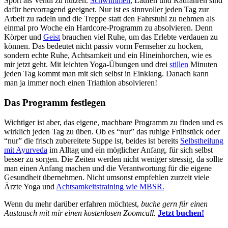
Sport als Ventil zu nutzen.
Schwimmen
, Laufen und Radfahren sind
dafür hervorragend geeignet. Nur ist es sinnvoller jeden Tag zur
Arbeit zu radeln und die Treppe statt den Fahrstuhl zu nehmen als
einmal pro Woche ein Hardcore-Programm zu absolvieren. Denn
Körper und
Geist
brauchen viel Ruhe, um das Erlebte verdauen zu
können. Das bedeutet nicht passiv vorm Fernseher zu hocken,
sondern echte Ruhe, Achtsamkeit und ein Hineinhorchen, wie es
mir jetzt geht. Mit leichten Yoga-Übungen und drei
stillen
Minuten
jeden Tag kommt man mit sich selbst in Einklang. Danach kann
man ja immer noch einen Triathlon absolvieren!
Das Programm festlegen
Wichtiger ist aber, das eigene, machbare Programm zu finden und es
wirklich jeden Tag zu üben. Ob es “nur” das ruhige Frühstück oder
“nur” die frisch zubereitete Suppe ist, beides ist bereits
Selbstheilung
mit Ayurveda
im Alltag und ein möglicher Anfang, für sich selbst
besser zu sorgen. Die Zeiten werden nicht weniger stressig, da sollte
man einen Anfang machen und die Verantwortung für die eigene
Gesundheit übernehmen. Nicht umsonst empfehlen zurzeit viele
Ärzte Yoga und
Achtsamkeitstraining wie MBSR.
Wenn du mehr darüber erfahren möchtest,
buche gern für einen
Austausch mit mir einen kostenlosen Zoomcall.
Jetzt buchen!