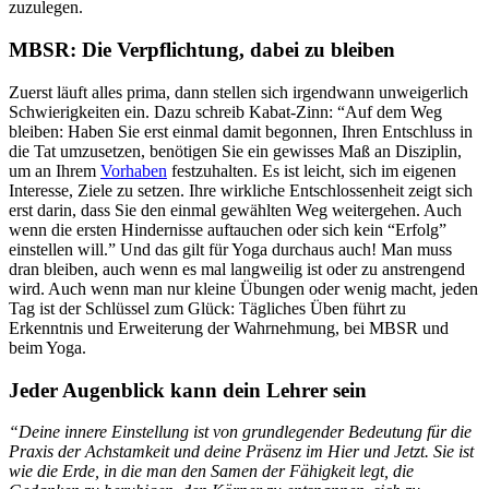
zuzulegen.
MBSR: Die Verpflichtung, dabei zu bleiben
Zuerst läuft alles prima, dann stellen sich irgendwann unweigerlich
Schwierigkeiten ein. Dazu schreib Kabat-Zinn: “Auf dem Weg
bleiben: Haben Sie erst einmal damit begonnen, Ihren Entschluss in
die Tat umzusetzen, benötigen Sie ein gewisses Maß an Disziplin,
um an Ihrem
Vorhaben
festzuhalten. Es ist leicht, sich im eigenen
Interesse, Ziele zu setzen. Ihre wirkliche Entschlossenheit zeigt sich
erst darin, dass Sie den einmal gewählten Weg weitergehen. Auch
wenn die ersten Hindernisse auftauchen oder sich kein “Erfolg”
einstellen will.” Und das gilt für Yoga durchaus auch! Man muss
dran bleiben, auch wenn es mal langweilig ist oder zu anstrengend
wird. Auch wenn man nur kleine Übungen oder wenig macht, jeden
Tag ist der Schlüssel zum Glück: Tägliches Üben führt zu
Erkenntnis und Erweiterung der Wahrnehmung, bei MBSR und
beim Yoga.
Jeder Augenblick kann dein Lehrer sein
“Deine innere Einstellung ist von grundlegender Bedeutung für die
Praxis der Achstamkeit und deine Präsenz im Hier und Jetzt. Sie ist
wie die Erde, in die man den Samen der Fähigkeit legt, die