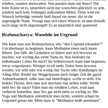
erfüllen, sondern abzuwarten. Was passiert dann mit Ihnen? Die
hohe Kunst ist es, tatsächlich nicht nur wunschlos glücklich zu sein,
sondern auch kein Verlangen aufkommen fühlen. Denn wird ein
Wunsch befriedigt, entsteht bald darauf ein neuer. das ist die
ungezügelte Natur. Versagt man sich einen Wunsch, ist man deshalb
noch lange nicht abgestumpft! Es ist tatsächlich total spannend:
Brahmacharya: Wandeln im Urgrund
Wie kann man nun Brahmacharya, also “den Urgrund erkunden”?
Um überhaupt zu beginnen, kann Meditation einen nach innen
führen. Das hilft, die Gedanken zu klären und sich bewusst zu
machen, wie wichtig das vierte Yama ist. Was bedeutet ein
enthaltsames Leben für mich? Im Selbstversuch kann man beginnen,
etwas wegzulassen. Weniger ist oft mehr. Dabei kann bewusst
werden, wie sehr oder wie wenig eine Sache oder Handlungen im
Alltag fehlt. Bindet das Weggelassene nach einiger Zeit die ganze
Aufmerksamkeit, sollte man mal hinterfragen, wofür es steht. Ein
heikles Thema, dem man sich durchaus mal stellen sollte: Wofür
steht Sex für mich? Führt man ein erfülltest Leben, wird man
vielleicht feststellen, dass Sex gar nicht mehr so wichtig ist. Mit
Yoga und Meditation unterdrückt man nichts, sondern schaut im
Gegenteil genau hin: Mehr dazu in “Meditation heißt annehmen”.