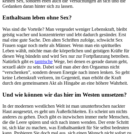
keinen Sex, sondern eben auch die Versuchungen an sich und die
Gedanken daran hinter sich zu lassen.
Enthaltsam leben ohne Sex?
Was sind die Vorteile? Man vergeudet weniger Lebenskraft, bleibt
geistig wacher und konzentrierter und lebt dadurch gesünder. Erst
mal eine gute Sache. Den alten Schriften zufolge, schwächt Sex
Frauen sogar noch mehr als Männer. Wenn man ein spirituelles
Leben wählt, möchte man die körperlichen und geistigen Kräfte für
diesen Weg bündeln und wird Sex nur zur Fortpflanzung betreiben.
Natürlich gibt es
tantrische
Wege, bei denen es gerade darum geht,
sexuell aktiv zu sein. Dabei soll man aber den Orgasmus nicht
“verschenken”, sondern dessen Energie nach innen lenken. So geht
keine Lebenskraft verloren, im Gegenteil, man erhöht die Kraft
durch den gemeinsamen Akt als Hingabe an eine höhere Wahrheit.
Und wie können wir das hier im Westen umsetzen?
In der modernen westlichen Welt ist man ununterbrochen nackter
Haut ausgesetzt, es geht um Äußerlichkeiten. Es scheint um nichts
anderes zu gehen. Doch gibt es inzwischen immer mehr Menschen,
die die Leere spüren und sich nach innen wenden. Der erste Schritt
ist, sich klar zu machen, was Enthaltsamkeit für Sie selbst bedeuten
kann. Probieren Sie doch mal aus, sich einen Wunsch nicht sofort zu