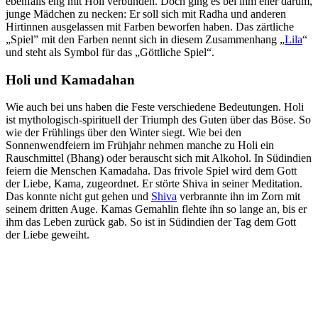
ebenfalls eng mit Holi verbunden. Doch ging es bei ihm eher darum,
junge Mädchen zu necken: Er soll sich mit Radha und anderen
Hirtinnen ausgelassen mit Farben beworfen haben. Das zärtliche
„Spiel” mit den Farben nennt sich in diesem Zusammenhang „
Lila
“
und steht als Symbol für das „Göttliche Spiel“.
Holi und Kamadahan
Wie auch bei uns haben die Feste verschiedene Bedeutungen. Holi
ist mythologisch-spirituell der Triumph des Guten über das Böse. So
wie der Frühlings über den Winter siegt. Wie bei den
Sonnenwendfeiern im Frühjahr nehmen manche zu Holi ein
Rauschmittel (Bhang) oder berauscht sich mit Alkohol. In Südindien
feiern die Menschen Kamadaha. Das frivole Spiel wird dem Gott
der Liebe, Kama, zugeordnet. Er störte Shiva in seiner Meditation.
Das konnte nicht gut gehen und
Shiva
verbrannte ihn im Zorn mit
seinem dritten Auge. Kamas Gemahlin flehte ihn so lange an, bis er
ihm das Leben zurück gab. So ist in Südindien der Tag dem Gott
der Liebe geweiht.