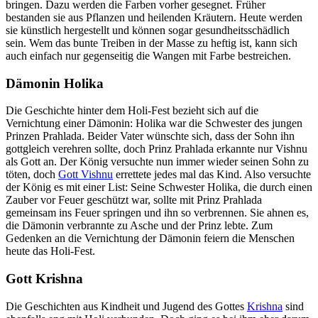
bringen. Dazu werden die Farben vorher gesegnet. Früher
bestanden sie aus Pflanzen und heilenden Kräutern. Heute werden
sie künstlich hergestellt und können sogar gesundheitsschädlich
sein. Wem das bunte Treiben in der Masse zu heftig ist, kann sich
auch einfach nur gegenseitig die Wangen mit Farbe bestreichen.
Dämonin Holika
Die Geschichte hinter dem Holi-Fest bezieht sich auf die
Vernichtung einer Dämonin: Holika war die Schwester des jungen
Prinzen Prahlada. Beider Vater wünschte sich, dass der Sohn ihn
gottgleich verehren sollte, doch Prinz Prahlada erkannte nur Vishnu
als Gott an. Der König versuchte nun immer wieder seinen Sohn zu
töten, doch
Gott Vishnu
errettete jedes mal das Kind. Also versuchte
der König es mit einer List: Seine Schwester Holika, die durch einen
Zauber vor Feuer geschützt war, sollte mit Prinz Prahlada
gemeinsam ins Feuer springen und ihn so verbrennen. Sie ahnen es,
die Dämonin verbrannte zu Asche und der Prinz lebte. Zum
Gedenken an die Vernichtung der Dämonin feiern die Menschen
heute das Holi-Fest.
Gott Krishna
Die Geschichten aus Kindheit und Jugend des Gottes
Krishna
sind