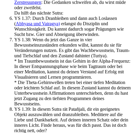
Zerstreuungen
: Die Gedanken schweifen ab, du wirst müde
oder zweifelst.
Da hilft das nächste Sutra:
YS 1.37: Durch Dranbleiben und dann auch Loslassen
(
Abhyasa und Vairagya)
erlangst du Disziplin und
Wunschlosigkeit. Du kannst dadurch sogar Prägungen wie
Sucht bzw. Gier und Abneigung überwinden.
YS 1.38: Wenn du jetzt das Ganze in vier
Bewusstseinszuständen erkunden willst, kannst du sie für
Veränderungen nutzen. Es gibt das Wachbewusstsein, Traum-
und Tiefschlaf und den Zustand dahinter (Turiya).
* Im Traumbewusstsein ist das Gehirn in der Alpha-Frequenz:
In dieser Entspannungsphase wie beim Tagtraum oder bei
einer Meditation, kannst du deinen Verstand auf Erfolg mit
Visualisieren und Lernen programmieren.
* Die Theta-Gehirnwellen treten bei einer tiefen Meditation
oder leichtem Schlaf auf. In diesem Zustand kannst du deinem
Unterbewusstsein Affirmationen unterschieben, denn du hast
jetzt Zugang zu den tiefsten Programmen deines
Bewusstseins.
YS 1.39: In diesem Sutra rät Patañjali, dir ein geeignetes
Objekt auszuwählen und dranzubleiben. Meditiere auf die
Liebe und Dankbarkeit. Auf deinen inneren Schatz oder dein
inneres Licht. Finde heraus, was für dich passt. Das ist doch
richtig nett, oder?