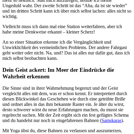
mehr so hektisch. Statt mich aufzuregen, nehme ich meine
Ungeduld wahr. Der zweite Schritt ist das “Aha, da ist sie wieder”
und im dritten Schritt kann ich über mich selbst lachen: alles nicht so
wichtig.
Vielleicht muss ich dann mal eine Station weiterfahren, aber ich
habe meine Denkweise erkannt – kleiner Scherz!
An so einer Situation erkenne ich die Vergänglichkeit und
Unwirklichkeit des vermeintlichen Problems. Der andere Fahrgast
geht weiter oder nicht. Na, und? Das ist alles nur dafür gut, dass ich
mich selbst beobachten kann.
Dein Geist ackert: Im Meer der Eindrücke die
Wahrheit erkennen
Die Sinne sind in ihrer Wahrnehmung begrenzt und der Geist
vergleicht alles mit dem, was er schon kennt. Er interpretiert durch
diesen Blickwinkel das Geschehen wie durch eine getrübte Brille
und ordnet alles in das ihm bekannte Raster ein. Je älter du wirst,
desto schwerer wirst du neue Erfahrungen machen, du musst sie
regelrecht suchen. Mit der Zeit ergibt sich ein fest gefügtes Schema
und du handelst nur noch in eingefahrenen Bahnen (
Samskaras
).
Mit Yoga übst du, diese Bahnen zu verlassen und auszumerzen,