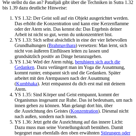
Wie stellst du das an? Patañjali gibt über die Techniken in Sutra 1.32
bis 1.39 dazu deutliche Hinweise:
YS 1.32: Der Geist soll auf ein Objekt ausgerichtet werden.
Das erhöht die Konzentration und kann eine Kerzenflamme
oder der Atem sein. Das kennst du: Das Ergebnis deiner
Arbeit ist nicht so gut, wenn du unkonzentriert bist.
YS 1.33: Sich selbst absichtlich in eine der vier liebevollen
Grundhaltungen (
Brahmavihara
) versetzen: Man lernt, sich
nicht von äußeren Einflüssen leiten zu lassen und
grundsätzlich positiv an Dinge heranzugehen.
YS 1.34: Wird der Atem ruhig,
beruhigen sich auch die
Gedanken
. Dazu verlängert man im Yoga die Ausatmung,
kommt runter, entspannt sich und die Gedanken. Später
arbeitet mit den Atempausen nach der Ausatmung
(
Kumbhaka
). Jetzt entspannst du dich erst mal mit deinem
Atem.
YS 1.35: Sind Körper und Geist entspannt, kommt der
Organismus insgesamt zur Ruhe. Das ist bedeutsam, um nach
innen gehen zu können. Man gelangt dort hin, über
die Ausrichtung des Geistes (
Konzentration
). Diesmal nicht
nach außen, sondern nach innen.
YS 1.36: Jetzt geht die Ausrichtung auf das innere Licht:
Dazu muss man seine Vorstellungskraft bemühen. Damit
begegnet man ebenfalls den oben erwähnten
Störungen oder