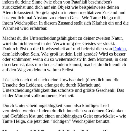
indem du deine Sinne (wie oben von Patañjali beschrieben)
zurückziehst und dich auf ein Objekt wie beispielsweise deinen
Atem fokussierst. So gelangst du in einen meditativen Zustand und
hast endlich mal Abstand zu deinem Geist. Wie Tante Helga mit
ihrem Weichspüler. In diesem Zustand stellt sich Klarheit ein und die
Wahrheit wird erfahrbar.
Machst du die Unterscheidungsfähigkeit zu deiner zweiten Natur,
wirst du nicht erneut in der Verwirrung des Geistes verstrickt.
Dadurch löst du die Unwissenheit auf und befreist dich von
Dukha
,
dem leidvollen Sein. Wie groß ist dein Leid gerade? Wird es besser
oder schlimmer, wenn du so weitermachst? In dem Moment, in dem
du erkennst, dass nur du das ändern kannst, machst du dich endlich
auf den Weg zu deinem wahren Selbst.
Löst sich nach und nach deine Unwissenheit (über dich und die
Ursache des Leidens), erlangst du durch Klarheit und
Unterscheidungsfähigkeit das schönste und größte Geschenk: Das
ist der Moment vollkommener Freiheit.
Durch Unterscheidungsfähigkeit kann also künftiges Leid
vermieden werden: Indem du dich innerlich von deinen Gedanken
und Gefühlen löst und einen unabhängigen Geist entwickelst – wie
Tante Helga, die jetzt den “richtigen” Weichspüler benutzt.