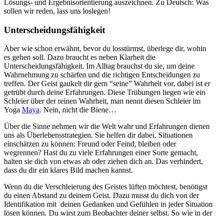
Lösungs- und Ergebnisorientierung auszeichnen. Zu Deutsch: Was
sollen wir reden, lass uns loslegen!
Unterscheidungsfähigkeit
Aber wie schon erwähnt, bevor du losstürmst, überlege dir, wohin
es gehen soll. Dazu braucht es neben Klarheit die
Unterscheidungsfähigkeit. Im Alltag brauchst du sie, um deine
Wahrnehmung zu schärfen und die richtigen Entscheidungen zu
treffen. Der Geist gaukelt dir gern “seine” Wahrheit vor, dabei ist er
getrübt durch deine Erfahrungen. Diese Trübungen liegen wie ein
Schleier über der reinen Wahrheit, man nennt diesen Schleier im
Yoga
Maya
. Nein, nicht die Biene…
Über die Sinne nehmen wir die Welt wahr und Erfahrungen dienen
uns als Überlebensstrategien. Sie helfen dir dabei, Situationen
einschätzen zu können: Freund oder Feind, bleiben oder
wegrennen? Hast du zu viele Erfahrungen einer Sorte gemacht,
halten sie dich von etwas ab oder ziehen dich an. Das verhindert,
dass du dir ein klares Bild machen kannst.
Wenn du die Verschleierung des Geistes lüften möchtest, benötigst
du einen Abstand zu deinem Geist. Dazu musst du dich von der
Identifikation mit deinen Gedanken und Gefühlen in jeder Situation
lösen können. Du wirst zum Beobachter deiner selbst. So wie in der