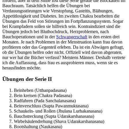
fordern, aber in dem Sinne löst diese Serie gerade die Blockaden im
Bauchraum. Tatsächlich helfen die Übungen bei
Verdauungsstörungen wie Verstopfung, Gastritis, Blähungen,
Appetitlosigkeit und Diabetes. Im zweiten Chakra bearbeiten die
Übungen das Feld von Störungen im Fortpflanzungssystem. Sogar
bei Krampfadern sollen sie hilfreich sein. Kontraindiziert sind die
Übungen jedoch bei Bluthochdruck, Herzproblemen, nach
Bauchoperationen und in der
Schwangerschaft
in den ersten drei
Monaten. Je nach Problemen in der Menstruation kann frau davon
profitieren oder das Gegenteil erleben. Da ist ein Abwägen gefragt,
ob die Übungen helfen oder nicht. Offiziell wird davon abgeraten,
nur wer hat die Bücher verfasst? Meistens Männer. Deshalb vertrete
ich die Auffassung, dass frau es ausprobieren muss, wenn sie es
herausfinden möchte.
Übungen der Serie II
Beinheben (Utthanpadasana)
Bein kreisen (Chakra Padasana)
Radfahren (Pada Sanchalanasana)
Beinverschluss (Supta Pawanmuktasana)
Schaukeln- und Rollen (Jhulana Lurhakanasana)
Bauchstreckung (Supta Udarakarshanasana)
Wirbelsäulendrehung (Shava Udarakarshanasana)
Bootshaltung (Naukasana)