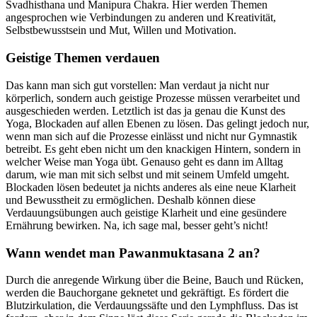
Svadhisthana und Manipura Chakra. Hier werden Themen
angesprochen wie Verbindungen zu anderen und Kreativität,
Selbstbewusstsein und Mut, Willen und Motivation.
Geistige Themen verdauen
Das kann man sich gut vorstellen: Man verdaut ja nicht nur
körperlich, sondern auch geistige Prozesse müssen verarbeitet und
ausgeschieden werden. Letztlich ist das ja genau die Kunst des
Yoga, Blockaden auf allen Ebenen zu lösen. Das gelingt jedoch nur,
wenn man sich auf die Prozesse einlässt und nicht nur Gymnastik
betreibt. Es geht eben nicht um den knackigen Hintern, sondern in
welcher Weise man Yoga übt. Genauso geht es dann im Alltag
darum, wie man mit sich selbst und mit seinem Umfeld umgeht.
Blockaden lösen bedeutet ja nichts anderes als eine neue Klarheit
und Bewusstheit zu ermöglichen. Deshalb können diese
Verdauungsübungen auch geistige Klarheit und eine gesündere
Ernährung bewirken. Na, ich sage mal, besser geht’s nicht!
Wann wendet man Pawanmuktasana 2 an?
Durch die anregende Wirkung über die Beine, Bauch und Rücken,
werden die Bauchorgane geknetet und gekräftigt. Es fördert die
Blutzirkulation, die Verdauungssäfte und den Lymphfluss. Das ist