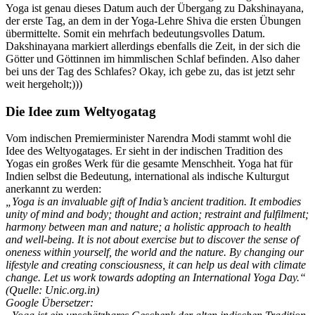
Yoga ist genau dieses Datum auch der Übergang zu Dakshinayana,
der erste Tag, an dem in der Yoga-Lehre Shiva die ersten Übungen
übermittelte. Somit ein mehrfach bedeutungsvolles Datum.
Dakshinayana markiert allerdings ebenfalls die Zeit, in der sich die
Götter und Göttinnen im himmlischen Schlaf befinden. Also daher
bei uns der Tag des Schlafes? Okay, ich gebe zu, das ist jetzt sehr
weit hergeholt;)))
Die Idee zum Weltyogatag
Vom indischen Premierminister Narendra Modi stammt wohl die
Idee des Weltyogatages. Er sieht in der indischen Tradition des
Yogas ein großes Werk für die gesamte Menschheit. Yoga hat für
Indien selbst die Bedeutung, international als indische Kulturgut
anerkannt zu werden:
„Yoga is an invaluable gift of India’s ancient tradition. It embodies
unity of mind and body; thought and action; restraint and fulfilment;
harmony between man and nature; a holistic approach to health
and well-being. It is not about exercise but to discover the sense of
oneness within yourself, the world and the nature. By changing our
lifestyle and creating consciousness, it can help us deal with climate
change. Let us work towards adopting an International Yoga Day.“
(Quelle: Unic.org.in)
Google Übersetzer: