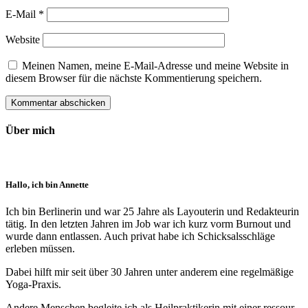
E-Mail
*
Website
Meinen Namen, meine E-Mail-Adresse und meine Website in
diesem Browser für die nächste Kommentierung speichern.
Über mich
Hallo, ich bin Annette
Ich bin Berlinerin und war 25 Jahre als Layouterin und Redak­teurin
tätig. In den letzten Jahren im Job war ich kurz vorm Burnout und
wurde dann ent­lassen. Auch privat habe ich Schick­sals­schläge
erleben müssen.
Dabei hilft mir seit über 30 Jahren unter anderem eine regelmäßige
Yoga-Praxis.
Andere Menschen begleite ich als Heil­prakti­kerin mit einer ressour­