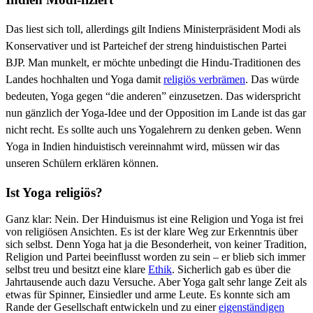
Das liest sich toll, allerdings gilt Indiens Ministerpräsident Modi als
Konservativer und ist Parteichef der streng hinduistischen Partei
BJP. Man munkelt, er möchte unbedingt die Hindu-Traditionen des
Landes hochhalten und Yoga damit
religiös verbrämen
. Das würde
bedeuten, Yoga gegen “die anderen” einzusetzen. Das widerspricht
nun gänzlich der Yoga-Idee und der Opposition im Lande ist das gar
nicht recht. Es sollte auch uns Yogalehrern zu denken geben. Wenn
Yoga in Indien hinduistisch vereinnahmt wird, müssen wir das
unseren Schülern erklären können.
Ist Yoga religiös?
Ganz klar: Nein. Der Hinduismus ist eine Religion und Yoga ist frei
von religiösen Ansichten. Es ist der klare Weg zur Erkenntnis über
sich selbst. Denn Yoga hat ja die Besonderheit, von keiner Tradition,
Religion und Partei beeinflusst worden zu sein – er blieb sich immer
selbst treu und besitzt eine klare
Ethik
. Sicherlich gab es über die
Jahrtausende auch dazu Versuche. Aber Yoga galt sehr lange Zeit als
etwas für Spinner, Einsiedler und arme Leute. Es konnte sich am
Rande der Gesellschaft entwickeln und zu einer
eigenständigen