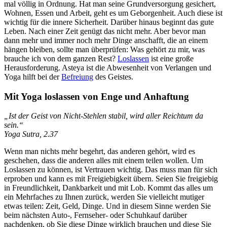
mal völlig in Ordnung. Hat man seine Grundversorgung gesichert,
Wohnen, Essen und Arbeit, geht es um Geborgenheit. Auch diese ist
wichtig für die innere Sicherheit. Darüber hinaus beginnt das gute
Leben. Nach einer Zeit genügt das nicht mehr. Aber bevor man
dann mehr und immer noch mehr Dinge anschafft, die an einem
hängen bleiben, sollte man überprüfen: Was gehört zu mir, was
brauche ich von dem ganzen Rest?
Loslassen
ist eine große
Herausforderung. Asteya ist die Abwesenheit von Verlangen und
Yoga hilft bei der
Befreiung
des Geistes.
Mit Yoga loslassen von Enge und Anhaftung
„Ist der Geist von Nicht-Stehlen stabil, wird aller Reichtum da
sein.“
Yoga Sutra, 2.37
Wenn man nichts mehr begehrt, das anderen gehört, wird es
geschehen, dass die anderen alles mit einem teilen wollen. Um
Loslassen zu können, ist Vertrauen wichtig. Das muss man für sich
erproben und kann es mit Freigiebigkeit übern. Seien Sie freigiebig
in Freundlichkeit, Dankbarkeit und mit Lob. Kommt das alles um
ein Mehrfaches zu Ihnen zurück, werden Sie vielleicht mutiger
etwas teilen: Zeit, Geld, Dinge. Und in diesem Sinne werden Sie
beim nächsten Auto-, Fernseher- oder Schuhkauf darüber
nachdenken, ob Sie diese Dinge wirklich brauchen und diese Sie