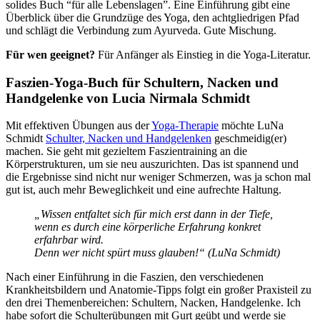
solides Buch “für alle Lebenslagen”. Eine Einführung gibt eine
Überblick über die Grundzüge des Yoga, den achtgliedrigen Pfad
und schlägt die Verbindung zum Ayurveda. Gute Mischung.
Für wen geeignet?
Für Anfänger als Einstieg in die Yoga-Literatur.
Faszien-Yoga-Buch für Schultern, Nacken und
Handgelenke von Lucia Nirmala Schmidt
Mit effektiven Übungen aus der
Yoga-Therapie
möchte LuNa
Schmidt
Schulter, Nacken und Handgelenken
geschmeidig(er)
machen. Sie geht mit gezieltem Faszientraining an die
Körperstrukturen, um sie neu auszurichten. Das ist spannend und
die Ergebnisse sind nicht nur weniger Schmerzen, was ja schon mal
gut ist, auch mehr Beweglichkeit und eine aufrechte Haltung.
„Wissen entfaltet sich für mich erst dann in der Tiefe,
wenn es durch eine körperliche Erfahrung konkret
erfahrbar wird.
Denn wer nicht spürt muss glauben!“ (LuNa Schmidt)
Nach einer Einführung in die Faszien, den verschiedenen
Krankheitsbildern und Anatomie-Tipps folgt ein großer Praxisteil zu
den drei Themenbereichen: Schultern, Nacken, Handgelenke. Ich
habe sofort die Schulterübungen mit Gurt geübt und werde sie