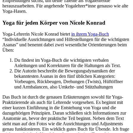
Empfehlungen suchst, um deine Talente als Yogalehrende
herauszuarbeiten. Für angehende Yogalehrer*inne genauso wie alte
Yoga-Hasen.
Yoga für jeden Körper von Nicole Konrad
Yoga-Lehrerin Nicole Konrad bietet
in ihrem Yoga-Buch
“Individuelle Ausrichtungen und Hilfestellungen für die wichtigsten
Asanas” und benennt dabei zwei wesentliche Orientierungen beim
Üben:
Du findest im Yoga-Buch die wichtigsten verbalen
Anleitungen und Korrekturen für die Haltungen als Text.
Die Autorin beschreibt die Bewegungsdynamiken der
bekanntesten Asanas in den fünf üblichen Kategorien:
Vorbeugen, Rückbeugen, Drehungen (Twists), Hüftöffner
und Armbalancen, also Umkehr- und Stützhaltungen
Das Buch ist durch die genauen Erläuterungen sowohl für Yoga-
Praktizierende als auch für Lehrende vorgesehen. Es beginnt mit
einer kurzen Einführung in die Entstehung von Yoga und die
dazugehörigen Prinzipien. Daran schließen sich Informationen zur
Anatomie an, bevor der praktische Teil beginnt. Neben dem Text
sieht man auf den Fotos wie die Ausrichtungen und Adjustments
genau funktionieren. Ein wirklich gutes Buch für Übende. Ich frage