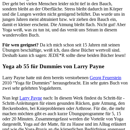
Der geht bei vielen Menschen leider nicht tief in den Bauch,
sondern bleibt an der Oberfläche. Stress bleibt dadurch im Körper
und die Lungen werden nicht genügend belüftet. Das wurde uns in
jungen Jahren meist abtrainiert bzw. wir ziehen den Bauch ein,
damit er kleiner erscheint. Die Atmung bleibt flach. Nicht gut! Aber
Yoga weiß, was zu tun ist, und das verrät uns Sriram in diesem
wundervollen Buch.
Für wen geeignet?
Da ich mich schon seit 15 Jahren mit seinen
Übungen beschäftige, weiß ich, dass diese Bücher wertvoll sind.
Deshalb kann ich sagen: JEDE*R sollte diese beiden Bücher lesen!
Yoga ab 55 für Dummies von Larry Payne
Larry Payne hatte mit dem bereits verstorbenen
Georg Feuerstein
2010 “Yoga für Dummies” herausgebracht. Ein sehr gutes Buch von
zwei sehr gelehrten Yogalehrern.
Nun legt
Larry Payne
nach: In diesem Werk findest du Schritt-für -
Schritt-Anleitungen für einen gesunden Rücken, gute Atmung, den
Beckenboden, bei Knieproblemen oder Arthrose. Für die, die mehr
machen möchten gibt es auch kurze Übungsprogramme für 5, 15
oder 20 Minuten. Zusammengefasst werden die Vorteile von Yoga
dargestellt, Yoga auf der Matte, für zu Hause und im Alltag erläutert
und wie die Yoga-Praxis an die körperlichen Bedürfnisse angepasst