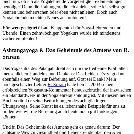
mich nur, ob ich als Yogalehrende vorgefertigte Textanleitungen
benötige? Denn die Haltungen, die ich anleite, sollte ich selbst gut
kennen und beherrschen oder eben nicht anleiten. Doch auch
Yogalehrende möchten Neues ausprobieren!
Für wen geeignet?
Laut Klappentext für Yoga-Lehrenden und
Übende. Einen zehnwöchigen Yogakurs würde ich mindestens
vorher empfehlen!
Ashtangayoga & Das Geheimnis des Atmens von R.
Sriram
Das Yogasutra des Patañjali dreht sich um die treibende Kraft allen
menschlichen Handelns und Denkens: Das Leiden. Es zeigt dann
ebenfalls einen Weg zur Befreiung auf, Gott sei Dank! Mein
hochgeschätzter Lehrer
R. Sriram
hatte bereits 2003 seinen
erfolgreichen Yogasutra-Kommentar herausgebracht, der inzwischen
ein Standardwerk in der Yogalehrerausbildung ist. Mit diesem neuen
Buch vertieft er seine Betrachtungen des achtgliedrigen
Übungswegs. Seine Kunst ist es, lebensnahe Beispiele für uns zu
finden wie wir die Befreiung auch heute noch gut hinkriegen
können.
Und in Das Geheimnis des Atmens geht es genau darum: Der
achtsame Weg zu Gesundheit und Lebensfreude über den Atem.