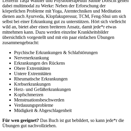
Lehrerin Tasja Walther und Physiotherapeutin Sabine Dorscht gehen
dabei multimodal zu Werke: Neben der Erforschung der
körperlichen Probleme mit Yoga, Atemtechniken und Meditation
dienen auch Ayurveda, Klopfakupressur, TCM, Feng-Shui um sich
selbst bei einer Erkrankung gut zu unterstützen. Hört sich vielleicht
wild an, bietet aber einen breiteren Ansatz, damit jede*r etwas
mitnehmen kann. Dazu werden einzelne Krankheitsbilder
übersichtlich vorgestellt und mit ein paar einfachen Übungen
zusammengebracht:
Psychische Erkrankungen & Schlafstörungen
Nervenerkrankung
Erkrankungen des Rückens
Obere Extremitäten
Untere Extremitäten
Rheumatische Erkrankungen
Krebserkrankungen
Herz- und Gefäßerkrankungen
Kopfschmerzen
Menstruationsbeschwerden
Verdauungsprobleme
Müdigkeit & Abgeschlagenheit
Für wen geeignet?
Das Buch ist gut bebildert, so kann jede*r die
Übungen gut nachvollziehen.