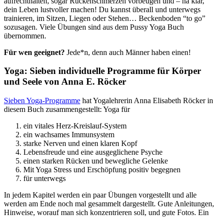
aufrechthalten, sogar Rückenschmerzen vorbeugen und – na klar,
dein Leben lustvoller machen! Du kannst überall und unterwegs
trainieren, im Sitzen, Liegen oder Stehen… Beckenboden “to go”
sozusagen. Viele Übungen sind aus dem Pussy Yoga Buch
übernommen.
Für wen geeignet?
Jede*n, denn auch Männer haben einen!
Yoga: Sieben individuelle Programme für Körper
und Seele von Anna E. Röcker
Sieben Yoga-Programme
hat Yogalehrerin Anna Elisabeth Röcker in
diesem Buch zusammengestellt: Yoga für
ein vitales Herz-Kreislauf-System
ein wachsames Immunsystem
starke Nerven und einen klaren Kopf
Lebensfreude und eine ausgeglichene Psyche
einen starken Rücken und bewegliche Gelenke
Mit Yoga Stress und Erschöpfung positiv begegnen
für unterwegs
In jedem Kapitel werden ein paar Übungen vorgestellt und alle
werden am Ende noch mal gesammelt dargestellt. Gute Anleitungen,
Hinweise, worauf man sich konzentrieren soll, und gute Fotos. Ein