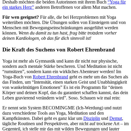
Deshalb möchten die beiden Autorinnen mit ihrem Buch
“Yoga für
ein starkes Herz”
anderen Betroffenen vor allem Mut machen.
Für wen geeignet?
Für alle, die bei Herzproblemen mit Yoga
weiterüben möchten. Die Übungen sollen von Einsteigern und von
Menschen mit Bewegungseinschränkungen ausgeführt werden
können.
Wenn du damit zu tun hast, frag bitte trotzdem vorher
deinen Kardiologen, ob das für dich sinnvoll ist!
Die Kraft des Suchens von Robert Ehrenbrand
Yoga ist mehr als Gymnastik und kann dir nicht nur physische,
sondern auch mentale Stärke bescheren. Und Meditation ist nicht
“rumsitzen”, sondern kann ein wirkliches Abenteuer werden! Im
Yoga-Buch von
Robert Ehrenbrand
geht es mehr um das Suchen als
das Finden, um “Intensität, einen starken Geist und Unabhängigkeit
von wankelmütigen Emotionen” Es ist ein Programm für “deinen
Körper und deinen Kopf, das du garantiert schaffen kannst, das dein
Leben gravierend verändern wird”. Soso. Schauen wir mal rein:
Er nennt sein System BECOMINGME (Ich-Werdung) und nutzt
dazu verschiedene Tools aus Yoga, Meditation und den
Kampfkünsten. Dabei geht es ganz klar um
Disziplin
und
Demut
,
tägliche Routinen und Perspektiven, aber nicht auf trockene Art – im
Gegenteil, ich stelle mir das mit wilden Bewegungen und lauter