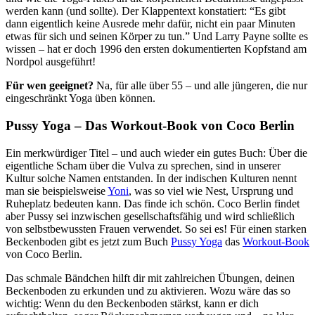
werden kann (und sollte). Der Klappentext konstatiert: “Es gibt
dann eigentlich keine Ausrede mehr dafür, nicht ein paar Minuten
etwas für sich und seinen Körper zu tun.” Und Larry Payne sollte es
wissen – hat er doch 1996 den ersten dokumentierten Kopfstand am
Nordpol ausgeführt!
Für wen geeignet?
Na, für alle über 55 – und alle jüngeren, die nur
eingeschränkt Yoga üben können.
Pussy Yoga – Das Workout-Book von Coco Berlin
Ein merkwürdiger Titel – und auch wieder ein gutes Buch: Über die
eigentliche Scham über die Vulva zu sprechen, sind in unserer
Kultur solche Namen entstanden. In der indischen Kulturen nennt
man sie beispielsweise
Yoni
, was so viel wie Nest, Ursprung und
Ruheplatz bedeuten kann. Das finde ich schön. Coco Berlin findet
aber Pussy sei inzwischen gesellschaftsfähig und wird schließlich
von selbstbewussten Frauen verwendet. So sei es! Für einen starken
Beckenboden gibt es jetzt zum Buch
Pussy Yoga
das
Workout-Book
von Coco Berlin.
Das schmale Bändchen hilft dir mit zahlreichen Übungen, deinen
Beckenboden zu erkunden und zu aktivieren. Wozu wäre das so
wichtig: Wenn du den Beckenboden stärkst, kann er dich