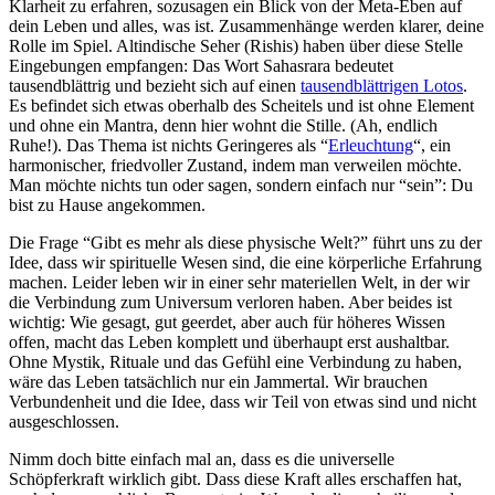
Klarheit zu erfahren, sozusagen ein Blick von der Meta-Eben auf
dein Leben und alles, was ist. Zusammenhänge werden klarer, deine
Rolle im Spiel. Altindische Seher (Rishis) haben über diese Stelle
Eingebungen empfangen: Das Wort Sahasrara bedeutet
tausendblättrig und bezieht sich auf einen
tausendblättrigen Lotos
.
Es befindet sich etwas oberhalb des Scheitels und ist ohne Element
und ohne ein Mantra, denn hier wohnt die Stille. (Ah, endlich
Ruhe!). Das Thema ist nichts Geringeres als “
Erleuchtung
“, ein
harmonischer, friedvoller Zustand, indem man verweilen möchte.
Man möchte nichts tun oder sagen, sondern einfach nur “sein”: Du
bist zu Hause angekommen.
Die Frage “Gibt es mehr als diese physische Welt?” führt uns zu der
Idee, dass wir spirituelle Wesen sind, die eine körperliche Erfahrung
machen. Leider leben wir in einer sehr materiellen Welt, in der wir
die Verbindung zum Universum verloren haben. Aber beides ist
wichtig: Wie gesagt, gut geerdet, aber auch für höheres Wissen
offen, macht das Leben komplett und überhaupt erst aushaltbar.
Ohne Mystik, Rituale und das Gefühl eine Verbindung zu haben,
wäre das Leben tatsächlich nur ein Jammertal. Wir brauchen
Verbundenheit und die Idee, dass wir Teil von etwas sind und nicht
ausgeschlossen.
Nimm doch bitte einfach mal an, dass es die universelle
Schöpferkraft wirklich gibt. Dass diese Kraft alles erschaffen hat,