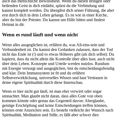
auch das menschliche Bewusstsein. Wenn du diesen heiligen oder
heilenden Geist in dich einlädst, spürst du die Verbindung und
kannst komplett werden. Du übergibst dich seiner Führung, die aber
erst durch dich in dein Leben gelangt. Es ist wie in einer Kirche,
aber du bist der Priester. Du kannst um Hilfe bitten und findest
Heimat in dir.
Wenn es rund läuft und wenn nicht
Wenn alles ausgeglichen ist, erfährst du, was All-eins-sein und
Verbundenheit ist. Du kannst den Gedanken zulassen, dass der Tod
nicht das Ende ist (!) und es etwas Höheres gibt (als dich selbst): Du
kapierst, dass du nicht allein die Kontrolle über alles hast, auch nicht
über dein Leben. Konzepte und Urteile werden nutzlos. Rundum
mit Energie versorgt und ausgeglichen, bist du entscheidungsfreudig
und klar. Dein Immunsystem ist fit und du erfährst
Selbstverwirklichung, universelles Wissen und hast Vertrauen in
deine eigene Spiritualität durch diese Innenschau.
Wenn es hier nicht gut läuft, ist man eher verwirrt oder sogar
umnachtet. Man glaubt nicht daran, dass alles Gute von oben
kommen könnte oder genau das Gegenteil davon: Aberglaube,
geistige Erschöpfung und keine Entscheidungen treffen können,
können erste Anzeichen sein. Es besteht vielleicht der Wunsch nach
Spiritualität, Meditation und Stille, es fällt aber schwer dies