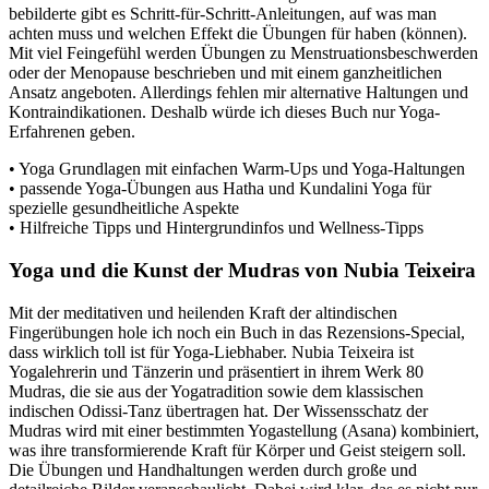
bebilderte gibt es Schritt-für-Schritt-Anleitungen, auf was man
achten muss und welchen Effekt die Übungen für haben (können).
Mit viel Feingefühl werden Übungen zu Menstruationsbeschwerden
oder der Menopause beschrieben und mit einem ganzheitlichen
Ansatz angeboten. Allerdings fehlen mir alternative Haltungen und
Kontraindikationen. Deshalb würde ich dieses Buch nur Yoga-
Erfahrenen geben.
• Yoga Grundlagen mit einfachen Warm-Ups und Yoga-Haltungen
• passende Yoga-Übungen aus Hatha und Kundalini Yoga für
spezielle gesundheitliche Aspekte
• Hilfreiche Tipps und Hintergrundinfos und Wellness-Tipps
Yoga und die Kunst der Mudras von Nubia Teixeira
Mit der meditativen und heilenden Kraft der altindischen
Fingerübungen hole ich noch ein Buch in das Rezensions-Special,
dass wirklich toll ist für Yoga-Liebhaber. Nubia Teixeira ist
Yogalehrerin und Tänzerin und präsentiert in ihrem Werk 80
Mudras, die sie aus der Yogatradition sowie dem klassischen
indischen Odissi-Tanz übertragen hat. Der Wissensschatz der
Mudras wird mit einer bestimmten Yogastellung (Asana) kombiniert,
was ihre transformierende Kraft für Körper und Geist steigern soll.
Die Übungen und Handhaltungen werden durch große und