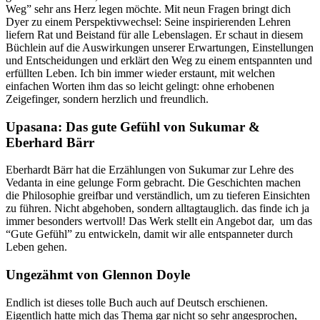
Weg” sehr ans Herz legen möchte. Mit neun Fragen bringt dich
Dyer zu einem Perspektivwechsel: Seine inspirierenden Lehren
liefern Rat und Beistand für alle Lebenslagen. Er schaut in diesem
Büchlein auf die Auswirkungen unserer Erwartungen, Einstellungen
und Entscheidungen und erklärt den Weg zu einem entspannten und
erfüllten Leben. Ich bin immer wieder erstaunt, mit welchen
einfachen Worten ihm das so leicht gelingt: ohne erhobenen
Zeigefinger, sondern herzlich und freundlich.
Upasana: Das gute Gefühl von Sukumar &
Eberhard Bärr
Eberhardt Bärr hat die Erzählungen von Sukumar zur Lehre des
Vedanta in eine gelunge Form gebracht. Die Geschichten machen
die Philosophie greifbar und verständlich, um zu tieferen Einsichten
zu führen. Nicht abgehoben, sondern alltagtauglich. das finde ich ja
immer besonders wertvoll! Das Werk stellt ein Angebot dar, um das
“Gute Gefühl” zu entwickeln, damit wir alle entspanneter durch
Leben gehen.
Ungezähmt von Glennon Doyle
Endlich ist dieses tolle Buch auch auf Deutsch erschienen.
Eigentlich hatte mich das Thema gar nicht so sehr angesprochen,