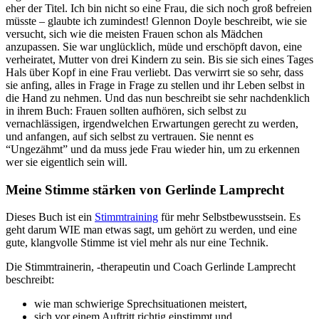
eher der Titel. Ich bin nicht so eine Frau, die sich noch groß befreien
müsste – glaubte ich zumindest! Glennon Doyle beschreibt, wie sie
versucht, sich wie die meisten Frauen schon als Mädchen
anzupassen. Sie war unglücklich, müde und erschöpft davon, eine
verheiratet, Mutter von drei Kindern zu sein. Bis sie sich eines Tages
Hals über Kopf in eine Frau verliebt. Das verwirrt sie so sehr, dass
sie anfing, alles in Frage in Frage zu stellen und ihr Leben selbst in
die Hand zu nehmen. Und das nun beschreibt sie sehr nachdenklich
in ihrem Buch: Frauen sollten aufhören, sich selbst zu
vernachlässigen, irgendwelchen Erwartungen gerecht zu werden,
und anfangen, auf sich selbst zu vertrauen. Sie nennt es
“Ungezähmt” und da muss jede Frau wieder hin, um zu erkennen
wer sie eigentlich sein will.
Meine Stimme stärken von Gerlinde Lamprecht
Dieses Buch ist ein
Stimmtraining
für mehr Selbstbewusstsein. Es
geht darum WIE man etwas sagt, um gehört zu werden, und eine
gute, klangvolle Stimme ist viel mehr als nur eine Technik.
Die Stimmtrainerin, -therapeutin und Coach Gerlinde Lamprecht
beschreibt:
wie man schwierige Sprechsituationen meistert,
sich vor einem Auftritt richtig einstimmt und