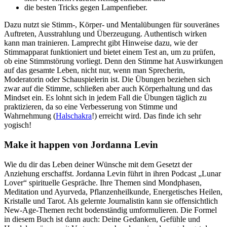
die besten Tricks gegen Lampenfieber.
Dazu nutzt sie Stimm-, Körper- und Mentalübungen für souveränes
Auftreten, Ausstrahlung und Überzeugung. Authentisch wirken
kann man trainieren. Lamprecht gibt Hinweise dazu, wie der
Stimmapparat funktioniert und bietet einem Test an, um zu prüfen,
ob eine Stimmstörung vorliegt. Denn den Stimme hat Auswirkungen
auf das gesamte Leben, nicht nur, wenn man Sprecherin,
Moderatorin oder Schauspielerin ist. Die Übungen beziehen sich
zwar auf die Stimme, schließen aber auch Körperhaltung und das
Mindset ein. Es lohnt sich in jedem Fall die Übungen täglich zu
praktizieren, da so eine Verbesserung von Stimme und
Wahrnehmung (
Halschakra
!) erreicht wird. Das finde ich sehr
yogisch!
Make it happen von Jordanna Levin
Wie du dir das Leben deiner Wünsche mit dem Gesetzt der
Anziehung erschaffst. Jordanna Levin führt in ihren Podcast „Lunar
Lover“ spirituelle Gespräche. Ihre Themen sind Mondphasen,
Meditation und Ayurveda, Pflanzenheilkunde, Energetisches Heilen,
Kristalle und Tarot. Als gelernte Journalistin kann sie offensichtlich
New-Age-Themen recht bodenständig umformulieren. Die Formel
in diesem Buch ist dann auch: Deine Gedanken, Gefühle und