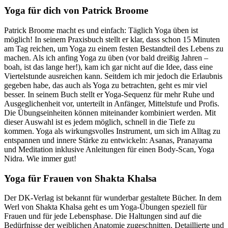
Yoga für dich von Patrick Broome
Patrick Broome macht es und einfach: Täglich Yoga üben ist
möglich! In seinem Praxisbuch stellt er klar, dass schon 15 Minuten
am Tag reichen, um Yoga zu einem festen Bestandteil des Lebens zu
machen. Als ich anfing Yoga zu üben (vor bald dreißig Jahren –
boah, ist das lange her!), kam ich gar nicht auf die Idee, dass eine
Viertelstunde ausreichen kann. Seitdem ich mir jedoch die Erlaubnis
gegeben habe, das auch als Yoga zu betrachten, geht es mir viel
besser. In seinem Buch stellt er Yoga-Sequenz für mehr Ruhe und
Ausgeglichenheit vor, unterteilt in Anfänger, Mittelstufe und Profis.
Die Übungseinheiten können miteinander kombiniert werden. Mit
dieser Auswahl ist es jedem möglich, schnell in die Tiefe zu
kommen. Yoga als wirkungsvolles Instrument, um sich im Alltag zu
entspannen und innere Stärke zu entwickeln: Asanas, Pranayama
und Meditation inklusive Anleitungen für einen Body-Scan, Yoga
Nidra. Wie immer gut!
Yoga für Frauen von Shakta Khalsa
Der DK-Verlag ist bekannt für wunderbar gestaltete Bücher. In dem
Werl von Shakta Khalsa geht es um Yoga-Übungen speziell für
Frauen und für jede Lebensphase. Die Haltungen sind auf die
Bedürfnisse der weiblichen Anatomie zugeschnitten. Detaillierte und