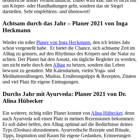
detailreiche Bilder veranschaulicht. Dabei wird klar, das es nicht nur
um Körper- oder Handhaltungen geht, sondern das sie Siegel
darstellen. Sehr empfehlens- und übenswert!
Achtsam durch das Jahr – Planer 2021 von Inga
Heckmann
Wieder ein toller
Planer von Inga Heckmann
, den ich letztes Jahr
schon vorgestellt habe. Er bietet die Chance, sich achtsame Zeit im
Alltag zu gönnen, auf den Rhythmus des Körpers und die Natur zu
achten. Der Planer hat den Ansatz, ein tägliche Begleiter zu werden,
um nicht mehr durch den
Alltag
zu hetzen, sondern das Leben
bewusst zu gestalten. Mit Kalendarium, vielen Yoga- und
Meditationsübungen, Mudras, Ernährungstipps & Rezepten, Zitaten
und viel Platz für eigene Eintragungen.
Durchs Jahr mit Ayurveda: Planer 2021 von Dr.
Alina Hübecker
Ein weiterer, richtig toller Planer kommt von
Alina Hübecker
, denn
auch Ayurveda soll einen Platz in meinen Rezensionen bekommen:
Er soll dabei helfen, den Alltag optimal auf die Bedürfnisse deines
Typs (Doshas) abzustimmen. Ayurvedische Rezepte und Rituale,
Tipps, Inspiration und Raum für eigene Gedanken, Erinnerungen