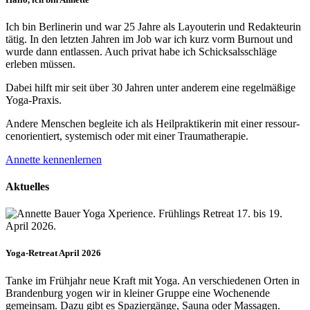
Ich bin Berlinerin und war 25 Jahre als Layouterin und Redak­teurin
tätig. In den letzten Jahren im Job war ich kurz vorm Burnout und
wurde dann ent­lassen. Auch privat habe ich Schick­sals­schläge
erleben müssen.
Dabei hilft mir seit über 30 Jahren unter anderem eine regelmäßige
Yoga-Praxis.
Andere Menschen begleite ich als Heil­prakti­kerin mit einer ressour­
cenorien­tiert, systemisch oder mit einer Trauma­therapie.
Annette kennenlernen
Aktuelles
Yoga-Retreat April 2026
Tanke im Frühjahr neue Kraft mit Yoga. An verschiedenen Orten in
Brandenburg yogen wir in kleiner Gruppe eine Wochenende
gemeinsam. Dazu gibt es Spaziergänge, Sauna oder Massagen.