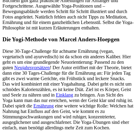
Büchlein gibt ganz praktische Anleitungen für Anfänger und
Fortgeschrittene. Ausgewählte Yoga-Positionen und –
Bewegungsabläufe werden Schritt für Schritt illustriert und durch
Fotos angeleitet. Natürlich fehlen auch nicht Tipps zu Meditation,
Ernährung und für einem ganzheitlichen Lebensstil. Selbst die Yoga-
Philosophie ist mit kurzen Erläuterungen enthalten.
Die Yogi-Methode von Marcel Anders-Hoepgen
Diese 30-Tage-Challenge für achtsame Ernährung (vegan,
vegetarisch und ayurvedisch) ist da schon ein anderes Kaliber. Hier
geht es um eine grundlegende Neuorientierung: Passend zu den
guten
Neujahrsvorsätzen
! Der Autor eröffnet mit der Theorie, bietet
dann eine 30 Tages-Challenge für die Ernährung an: Für jeden Tag
gibt es zwei warme Gerichte, ein Frühstück und leckere Snacks.
Das wird kombiniert mit einer Yogahaltung. Dabei geht es nicht um
schnödes Kalorienzählen, es ist keine Diät. Ziel ist es Körper, Geist
und Seele zu nähren und in
Einklang
zu bringen. Aus Sicht des
Yoga kann man das nur erreichen, wenn der Geist klar und ruhig ist.
Dabei spielt die
Ernährung
eine weitere wichtige Rolle: Welchen hat
Nahrung hat Einfluss auf den Geist, wie kommt es zu
Stimmungsschwankungen und wird ruhiger, konzentrierter,
ausgeglichener und ausgeschlafener. Die Yoga-Übungen sind eher
einfach, man benötigt allerdings mehr Zeit zum Kochen.