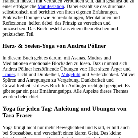
Handeln müssen mit Vertrauen verbunden sein, dann gelangst du zu
einer erfolgreiche
Manifestation
. Dabei erzählt sie das durchaus
selbstironisch und berichtet von ihren eigenen Erfahrungen.
Praktische Übungen wie Schreibübungen, Meditationen und
Reflexionen helfen dabei, das Prinzip zu verstehen und
umzusetzen. Das Buch besteht aus einem theoretischen und
praktischen Teil.
Herz- & Seelen-Yoga von Andrea Pöllner
In diesem Buch geht es darum, mit Asanas, Mudras und
Meditationen emotionale Blockaden zu lösen. Dazu nimmst sich
Andrea Pöllner herzöffnende Übungen vor: Hier sitzen Ärger und
Trauer
, Licht und Dunkelheit,
Mitgefühl
und Verletzlichkeit. Mit viel
Spüren und Anregungen zu Vergebung, Dankbarkeit und
Gewaltfreiheit ist dieses Buch für Anfänger recht gut geeignet. Es
gibt sogar ein paar Ernährungstipps. Alle Aspekte dieses Themas
werden beleuchtet.
Yoga für jeden Tag: Anleitung und Übungen von
Tara Fraser
Yoga bringt nicht nur mehr Beweglichkeit und Kraft, er hilft auch
bei Stressabbau und verschafft einen klaren Geist. Das kleine