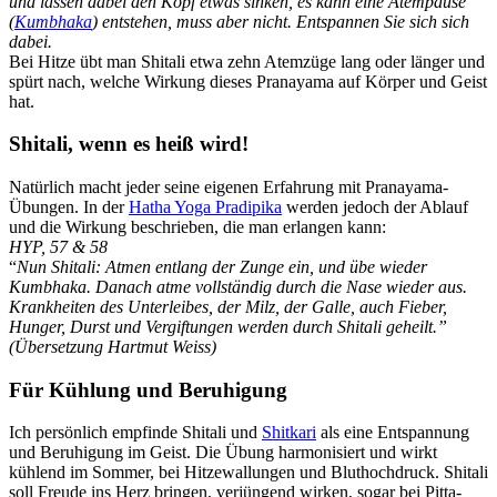
und lassen dabei
den Kopf etwas sinken, es kann eine Atempause
(
Kumbhaka
) entstehen, muss aber nicht.
Entspannen Sie sich sich
dabei.
Bei Hitze übt man Shitali etwa zehn Atemzüge lang oder länger und
spürt nach, welche Wirkung dieses Pranayama auf Körper und Geist
hat.
Shitali, wenn es heiß wird!
Natürlich macht jeder seine eigenen Erfahrung mit Pranayama-
Übungen. In der
Hatha Yoga Pradipika
werden jedoch der Ablauf
und die Wirkung beschrieben, die man erlangen kann:
HYP, 57 & 58
“
Nun Shitali: Atmen entlang der Zunge ein, und übe wieder
Kumbhaka. Danach atme vollständig durch die Nase wieder aus.
Krankheiten des Unterleibes, der Milz, der Galle, auch Fieber,
Hunger, Durst und Vergiftungen werden durch Shitali geheilt.”
(Übersetzung Hartmut Weiss)
Für Kühlung und Beruhigung
Ich persönlich empfinde Shitali und
Shitkari
als eine Entspannung
und Beruhigung im Geist. Die Übung harmonisiert und wirkt
kühlend im Sommer, bei Hitzewallungen und Bluthochdruck. Shitali
soll Freude ins Herz bringen, verjüngend wirken, sogar bei Pitta-