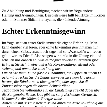
Zu Abkühlung und Beruhigung machen wir im Yoga andere
Haltung und Atemübungen. Beispielsweise hilft bei Hitze im Körper
oder im Sommer Shitali Pranayama, die kühlende Atmung.
Echter Erkenntnisgewinn
Im Yoga steht an erster Stelle immer die eigene Erfahrung. Man
kann darüber viel lesen, aber echte Erkenntnis gewinnt man nur
durch einen Selbstversuch. Ich sage mal so: „Was soll’n wir reden –
geh’n wir ins Eden!” Also steigen wir direkt in die Übung ein und
schauen uns danach an, was es möglicherweise zu erfahren gibt:
Bringen Sie sich in eine aufrechte Körperhaltung, sitzend oder
stehend, und atmen Sie vollständig aus.
Öffnen Sie Ihren Mund für die Einatmung, die Lippen zu einem O
geformt. Strecken Sie die Zunge entweder zu einem U geformt
heraus, die Ränder nach oben gewölbt, oder legen Sie die
Zungenspitze gegen die oberen Schneidzähne.
Jetzt atmen Sie vollständig ein, die Einatemluft streicht dabei über
die Zungenoberfläche. Das gibt ein sanft zischendes Geräusch.
Nehmen Sie die kühlende Energie wahr.
Atmen Sie mit geschlossenem Mund durch die Nase vollständig aus