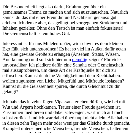
Die Besonderheit liegt also darin, Erfahrungen über ein
gemeinsames Thema zu machen und sich auszutauschen. Natürlich
kannst du das mit einer Freundin und Nachbarin genauso gut
erleben. Ich denke aber, das gelingt bei vorgegeben Strukturen und
Inhalten gezielter. Ohne den Tratsch ist man einfach fokussierter!
Die Gemeinschaft ist ein hohes Gut.
Interessant ist für uns Mitteleuropäer, wie schwer es dem kleinen
Ego fällt, sich unterzuordnen! Es hat so viel im Außen dafür getan
hat, eine gewisse Größe zu erlangen (Ansehen, Status, Wissen,
Anerkennung) und soll sich hier nun
demütig
zeigen? Für viele
unvorstellbar. Ich plädiere dafür, eine Sangha oder Gemeinschaft
mal auszuprobieren, um diese Art der Kraftquelle für dich zu
erforschen. Kannst du deine Wichtigkeit und dein Recht-haben-
wollen zugunsten von Liebe, Mitgefühl und Mitfreude loslassen?
Kannst du die Gelassenheit spüren, die durch Gleichmut zu dir
gelangt?
Ich habe das in zehn Tagen Vipassana erleben dürfen, wie bei mit
Wut und Ärgern hochkamen, Trauer einer Freude gewichen ist.
Zusammen meditieren und dabei schweigen, warf mich auf mich
selbst zurück. Und ich war dabei überhaupt nicht allein. Alle haben
in diesen zehn Tagen mehr oder weniger das Gleiche durchgemacht.
Komplett unterschiedliche Menschen, fremde Menschen, hatten ein