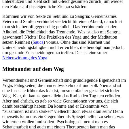
unterstützen und zieht sich mit Gleichgesinnten zurück, um wieder
den Fokus auf das eigentliche Ziel zu schärfen.
Kommen wir von Sekte zu Sekt und zu Sangria: Gemeinsames
Feiern und Saufen verbindet vielleicht für einen Abend, danach ist
man sich aber oft gegenseitig peinlich. Das Verbindende ist der
Alkohol, die Peinlichkeit das Trennende. Was ist also mit Sangria
gewonnen? Nichts! Die Praktiken des Yoga und der Meditation
setzen Reinheit (
Sauca
) voraus. Ohne das sind Klarheit und
Unterscheidungsfähigkeit nicht erreichbar, die benötigt man jedoch,
um gesunde Entscheidungen zu treffen. Das ist eine super
Nebenwirkung des Yoga
!
Miteinander auf dem Weg
Verbundenheit und Gemeinschaft sind grundlegende Eigenschaft im
Yoga: Fähigkeiten, die man entwickeln darf und soll. Niemand ist
eine Insel. Je früher das klar ist, umso einfacher gestaltet sich der
Weg. Klar, du kannst ganz allein das Rad jeden Tag neu erfinden.
Aber mal ehrlich, es gab so viele Generationen vor uns, die sich
damit beschäftigt haben: Da könnte and er Erkenntnis von
“zusammen ist man stärker” vielleicht doch etwas dran sein? Denn
einerseits kann uns ein Gegenüber als Spiegel helfen zu sehen, was
wir lernen wollen und sollen. Psychologisch nennt man es
Schattenarbeit und auch mit einem Therapeuten kann man das