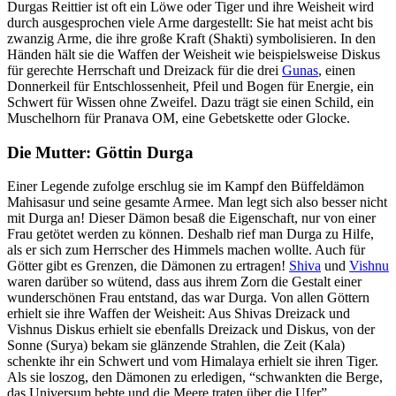
Durgas Reittier ist oft ein Löwe oder Tiger und ihre Weisheit wird
durch ausgesprochen viele Arme dargestellt: Sie hat meist acht bis
zwanzig Arme, die ihre große Kraft (Shakti) symbolisieren. In den
Händen hält sie die Waffen der Weisheit wie beispielsweise Diskus
für gerechte Herrschaft und Dreizack für die drei
Gunas
, einen
Donnerkeil für Entschlossenheit, Pfeil und Bogen für Energie, ein
Schwert für Wissen ohne Zweifel. Dazu trägt sie einen Schild, ein
Muschelhorn für Pranava OM, eine Gebetskette oder Glocke.
Die Mutter: Göttin Durga
Einer Legende zufolge erschlug sie im Kampf den Büffeldämon
Mahisasur und seine gesamte Armee. Man legt sich also besser nicht
mit Durga an! Dieser Dämon besaß die Eigenschaft, nur von einer
Frau getötet werden zu können. Deshalb rief man Durga zu Hilfe,
als er sich zum Herrscher des Himmels machen wollte. Auch für
Götter gibt es Grenzen, die Dämonen zu ertragen!
Shiva
und
Vishnu
waren darüber so wütend, dass aus ihrem Zorn die Gestalt einer
wunderschönen Frau entstand, das war Durga. Von allen Göttern
erhielt sie ihre Waffen der Weisheit: Aus Shivas Dreizack und
Vishnus Diskus erhielt sie ebenfalls Dreizack und Diskus, von der
Sonne (Surya) bekam sie glänzende Strahlen, die Zeit (Kala)
schenkte ihr ein Schwert und vom Himalaya erhielt sie ihren Tiger.
Als sie loszog, den Dämonen zu erledigen, “schwankten die Berge,
das Universum bebte und die Meere traten über die Ufer”.