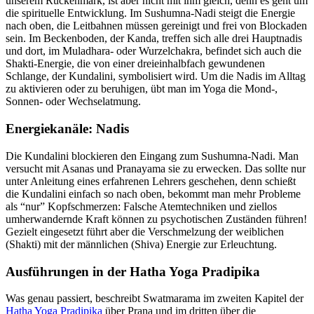
unserem Rückenmark, ist aber nicht mit ihm gleich, denn es geht um
die spirituelle Entwicklung. Im Sushumna-Nadi steigt die Energie
nach oben, die Leitbahnen müssen gereinigt und frei von Blockaden
sein. Im Beckenboden, der Kanda, treffen sich alle drei Hauptnadis
und dort, im Muladhara- oder Wurzelchakra, befindet sich auch die
Shakti-Energie, die von einer dreieinhalbfach gewundenen
Schlange, der Kundalini, symbolisiert wird. Um die Nadis im Alltag
zu aktivieren oder zu beruhigen, übt man im Yoga die Mond-,
Sonnen- oder Wechselatmung.
Energiekanäle: Nadis
Die Kundalini blockieren den Eingang zum Sushumna-Nadi. Man
versucht mit Asanas und Pranayama sie zu erwecken. Das sollte nur
unter Anleitung eines erfahrenen Lehrers geschehen, denn schießt
die Kundalini einfach so nach oben, bekommt man mehr Probleme
als “nur” Kopfschmerzen: Falsche Atemtechniken und ziellos
umherwandernde Kraft können zu psychotischen Zuständen führen!
Gezielt eingesetzt führt aber die Verschmelzung der weiblichen
(Shakti) mit der männlichen (Shiva) Energie zur Erleuchtung.
Ausführungen in der Hatha Yoga Pradipika
Was genau passiert, beschreibt Swatmarama im zweiten Kapitel der
Hatha Yoga Pradipika
über Prana und im dritten über die