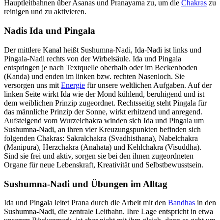
Hauptleitbahnen über Asanas und Pranayama zu, um die
Chakras
zu
reinigen und zu aktivieren.
Nadis Ida und Pingala
Der mittlere Kanal heißt Sushumna-Nadi, Ida-Nadi ist links und
Pingala-Nadi rechts von der Wirbelsäule. Ida und Pingala
entspringen je nach Textquelle oberhalb oder im Beckenboden
(Kanda) und enden im linken bzw. rechten Nasenloch. Sie
versorgen uns mit
Energie
für unsere weltlichen Aufgaben. Auf der
linken Seite wirkt Ida wie der Mond kühlend, beruhigend und ist
dem weiblichen Prinzip zugeordnet. Rechtsseitig steht Pingala für
das männliche Prinzip der Sonne, wirkt erhitzend und anregend.
Aufsteigend vom Wurzelchakra winden sich Ida und Pingala um
Sushumna-Nadi, an ihren vier Kreuzungspunkten befinden sich
folgenden Chakras: Sakralchakra (Svadhisthana), Nabelchakra
(Manipura), Herzchakra (Anahata) und Kehlchakra (Visuddha).
Sind sie frei und aktiv, sorgen sie bei den ihnen zugeordneten
Organe für neue Lebenskraft, Kreativität und Selbstbewusstsein.
Sushumna-Nadi und Übungen im Alltag
Ida und Pingala leitet Prana durch die Arbeit mit den
Bandhas
in den
Sushumna-Nadi, die zentrale Leitbahn. Ihre Lage entspricht in etwa