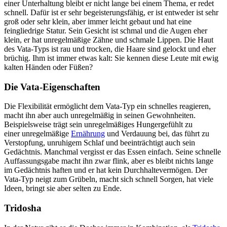
einer Unterhaltung bleibt er nicht lange bei einem Thema, er redet
schnell. Dafür ist er sehr begeisterungsfähig, er ist entweder ist sehr
groß oder sehr klein, aber immer leicht gebaut und hat eine
feingliedrige Statur. Sein Gesicht ist schmal und die Augen eher
klein, er hat unregelmäßige Zähne und schmale Lippen. Die Haut
des Vata-Typs ist rau und trocken, die Haare sind gelockt und eher
brüchig. Ihm ist immer etwas kalt: Sie kennen diese Leute mit ewig
kalten Händen oder Füßen?
Die Vata-Eigenschaften
Die Flexibilität ermöglicht dem Vata-Typ ein schnelles reagieren,
macht ihn aber auch unregelmäßig in seinen Gewohnheiten.
Beispielsweise trägt sein unregelmäßiges Hungergefühlt zu
einer unregelmäßige
Ernährung
und Verdauung bei, das führt zu
Verstopfung, unruhigem Schlaf und beeinträchtigt auch sein
Gedächtnis. Manchmal vergisst er das Essen einfach. Seine schnelle
Auffassungsgabe macht ihn zwar flink, aber es bleibt nichts lange
im Gedächtnis haften und er hat kein Durchhaltevermögen. Der
Vata-Typ neigt zum Grübeln, macht sich schnell Sorgen, hat viele
Ideen, bringt sie aber selten zu Ende.
Tridosha