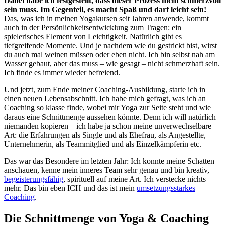
Dabei habe ich festgestellt, dass dieser Prozess nicht schmerzvoll
sein muss. Im Gegenteil, es macht Spaß und darf leicht sein!
Das, was ich in meinen Yogakursen seit Jahren anwende, kommt
auch in der Persönlichkeitsentwicklung zum Tragen: ein
spielerisches Element von Leichtigkeit. Natürlich gibt es
tiefgreifende Momente. Und je nachdem wie du gestrickt bist, wirst
du auch mal weinen müssen oder eben nicht. Ich bin selbst nah am
Wasser gebaut, aber das muss – wie gesagt – nicht schmerzhaft sein.
Ich finde es immer wieder befreiend.
Und jetzt, zum Ende meiner Coaching-Ausbildung, starte ich in
einen neuen Lebensabschnitt. Ich habe mich gefragt, was ich an
Coaching so klasse finde, wobei mir Yoga zur Seite steht und wie
daraus eine Schnittmenge aussehen könnte. Denn ich will natürlich
niemanden kopieren – ich habe ja schon meine unverwechselbare
Art: die Erfahrungen als Single und als Ehefrau, als Angestellte,
Unternehmerin, als Teammitglied und als Einzelkämpferin etc.
Das war das Besondere im letzten Jahr: Ich konnte meine Schatten
anschauen, kenne mein inneres Team sehr genau und bin kreativ,
begeisterungsfähig
, spirituell auf meine Art. Ich verstecke nichts
mehr. Das bin eben ICH und das ist mein
umsetzungsstarkes
Coaching
.
Die Schnittmenge von Yoga & Coaching