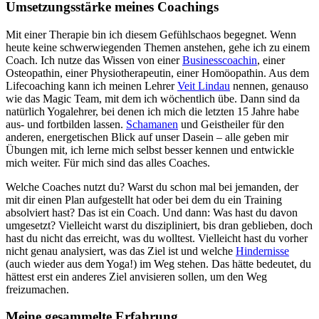
Umsetzungsstärke meines Coachings
Mit einer Therapie bin ich diesem Gefühlschaos begegnet. Wenn
heute keine schwerwiegenden Themen anstehen, gehe ich zu einem
Coach. Ich nutze das Wissen von einer
Businesscoachin
, einer
Osteopathin, einer Physiotherapeutin, einer Homöopathin. Aus dem
Lifecoaching kann ich meinen Lehrer
Veit Lindau
nennen, genauso
wie das Magic Team, mit dem ich wöchentlich übe. Dann sind da
natürlich Yogalehrer, bei denen ich mich die letzten 15 Jahre habe
aus- und fortbilden lassen.
Schamanen
und Geistheiler für den
anderen, energetischen Blick auf unser Dasein – alle geben mir
Übungen mit, ich lerne mich selbst besser kennen und entwickle
mich weiter. Für mich sind das alles Coaches.
Welche Coaches nutzt du? Warst du schon mal bei jemanden, der
mit dir einen Plan aufgestellt hat oder bei dem du ein Training
absolviert hast? Das ist ein Coach. Und dann: Was hast du davon
umgesetzt? Vielleicht warst du diszipliniert, bis dran geblieben, doch
hast du nicht das erreicht, was du wolltest. Vielleicht hast du vorher
nicht genau analysiert, was das Ziel ist und welche
Hindernisse
(auch wieder aus dem Yoga!) im Weg stehen. Das hätte bedeutet, du
hättest erst ein anderes Ziel anvisieren sollen, um den Weg
freizumachen.
Meine gesammelte Erfahrung