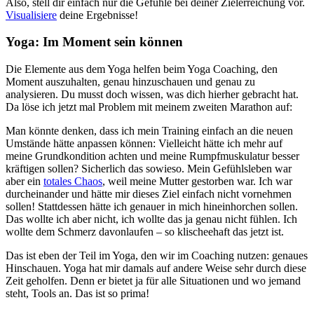
Also, stell dir einfach nur die Gefühle bei deiner Zielerreichung vor.
Visualisiere
deine Ergebnisse!
Yoga: Im Moment sein können
Die Elemente aus dem Yoga helfen beim Yoga Coaching, den
Moment auszuhalten, genau hinzuschauen und genau zu
analysieren. Du musst doch wissen, was dich hierher gebracht hat.
Da löse ich jetzt mal Problem mit meinem zweiten Marathon auf:
Man könnte denken, dass ich mein Training einfach an die neuen
Umstände hätte anpassen können: Vielleicht hätte ich mehr auf
meine Grundkondition achten und meine Rumpfmuskulatur besser
kräftigen sollen? Sicherlich das sowieso. Mein Gefühlsleben war
aber ein
totales Chaos
, weil meine Mutter gestorben war. Ich war
durcheinander und hätte mir dieses Ziel einfach nicht vornehmen
sollen! Stattdessen hätte ich genauer in mich hineinhorchen sollen.
Das wollte ich aber nicht, ich wollte das ja genau nicht fühlen. Ich
wollte dem Schmerz davonlaufen – so klischeehaft das jetzt ist.
Das ist eben der Teil im Yoga, den wir im Coaching nutzen: genaues
Hinschauen. Yoga hat mir damals auf andere Weise sehr durch diese
Zeit geholfen. Denn er bietet ja für alle Situationen und wo jemand
steht, Tools an. Das ist so prima!