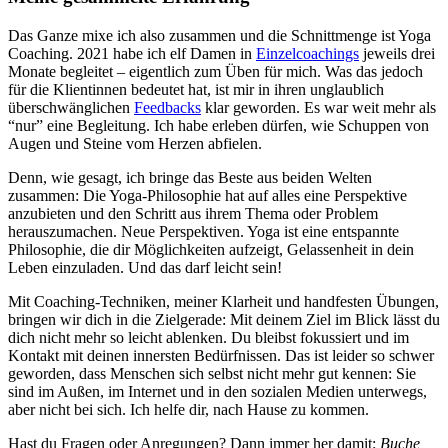
Das Ganze mixe ich also zusammen und die Schnittmenge ist Yoga
Coaching. 2021 habe ich elf Damen in
Einzelcoachings
jeweils drei
Monate begleitet – eigentlich zum Üben für mich. Was das jedoch
für die Klientinnen bedeutet hat, ist mir in ihren unglaublich
überschwänglichen
Feedbacks
klar geworden. Es war weit mehr als
“nur” eine Begleitung. Ich habe erleben dürfen, wie Schuppen von
Augen und Steine vom Herzen abfielen.
Denn, wie gesagt, ich bringe das Beste aus beiden Welten
zusammen: Die Yoga-Philosophie hat auf alles eine Perspektive
anzubieten und den Schritt aus ihrem Thema oder Problem
herauszumachen. Neue Perspektiven. Yoga ist eine entspannte
Philosophie, die dir Möglichkeiten aufzeigt, Gelassenheit in dein
Leben einzuladen. Und das darf leicht sein!
Mit Coaching-Techniken, meiner Klarheit und handfesten Übungen,
bringen wir dich in die Zielgerade: Mit deinem Ziel im Blick lässt du
dich nicht mehr so leicht ablenken. Du bleibst fokussiert und im
Kontakt mit deinen innersten Bedürfnissen. Das ist leider so schwer
geworden, dass Menschen sich selbst nicht mehr gut kennen: Sie
sind im Außen, im Internet und in den sozialen Medien unterwegs,
aber nicht bei sich. Ich helfe dir, nach Hause zu kommen.
Hast du Fragen oder Anregungen? Dann immer her damit:
Buche