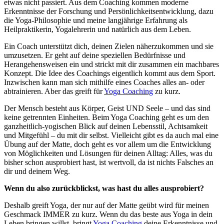
etwas nicht passiert. Aus dem Coaching kommen moderne
Erkenntnisse der Forschung und Persönlichkeitsentwicklung, dazu
die Yoga-Philosophie und meine langjährige Erfahrung als
Heilpraktikerin, Yogalehrerin und natürlich aus dem Leben.
​Ein Coach unterstützt dich, deinen Zielen näherzukommen und sie
umzusetzen. Er geht auf deine speziellen Bedürfnisse und
Herangehensweisen ein und strickt mit dir zusammen ein machbares
Konzept. Die Idee des Coachings eigentlich kommt aus dem Sport.
Inzwischen kann man sich mithilfe eines Coaches alles an- oder
abtrainieren. Aber das greift für
Yoga Coaching
zu kurz.
Der Mensch besteht aus Körper, Geist UND Seele – und das sind
keine getrennten Einheiten. Beim Yoga Coaching geht es um den
ganzheitlich-yogischen Blick auf deinen Lebensstil, Achtsamkeit
und Mitgefühl – du mit dir selbst. Vielleicht gibt es da auch mal eine
Übung auf der Matte, doch geht es vor allem um die Entwicklung
von Möglichkeiten und Lösungen für deinen Alltag: Alles, was du
bisher schon ausprobiert hast, ist wertvoll, da ist nichts Falsches an
dir und deinem Weg.
Wenn du also zurückblickst, was hast du alles ausprobiert?
Deshalb greift Yoga, der nur auf der Matte geübt wird für meinen
Geschmack IMMER zu kurz. Wenn du das beste aus Yoga in dein
Leben bringen willst, bringt
Yoga Coaching
deine Erkenntnisse und