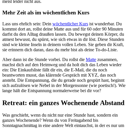
meist leider nicht aus.
Mehr Zeit als im wöchentlichen Kurs
Lass uns ehrlich sein: Dein
wöchentlicher Kurs
ist wunderbar. Du
kommst dort an, rollst deine Matte aus und für 60 oder 90 Minuten
darfst du den Alltag draußen lassen. Du bewegst deinen Körper, du
atmest bewusst, du spürst, wie sich etwas in dir löst. Diese Stunden
sind wie kleine Inseln in deinem vollen Leben. Sie geben dir Kraft,
sie erinnern dich daran, dass du mehr bist als deine To-do-Liste.
Aber dann ist die Stunde vorbei. Du rollst die
Matte
zusammen,
machst dich auf den Heimweg und da holt dich das Leben wieder
ein: Die Einkaufsliste fällt dir ein, die E-Mail, die du noch
beantworten musst, das klärende Gespräch mit XYZ, das noch
ansteht. Die Entspannung, die du gerade noch gespürt hast, beginnt
sich aufzulösen wie Nebel in der Morgensonne (wie poetisch!). Wie
lange hält die Entspannung normalerweise bei dir vor?
Retreat: ein ganzes Wochenende Abstand
Was geschieht, wenn du nicht nur eine Stunde hast, sondern ein
ganzes Wochenende? Wenn du von Freitagabend bis
Sonntagnachmittag in eine andere Welt eintauchst, in der es nur um