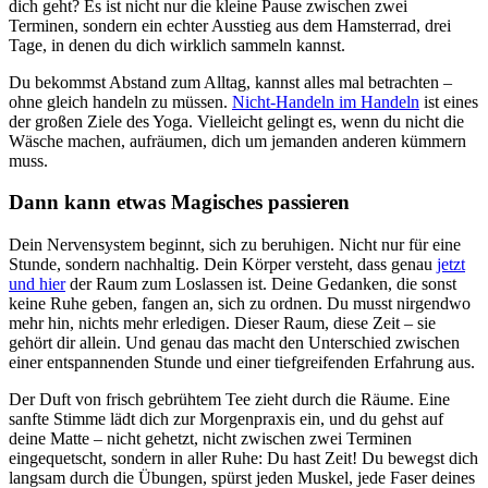
dich geht? Es ist nicht nur die kleine Pause zwischen zwei
Terminen, sondern ein echter Ausstieg aus dem Hamsterrad, drei
Tage, in denen du dich wirklich sammeln kannst.
Du bekommst Abstand zum Alltag, kannst alles mal betrachten –
ohne gleich handeln zu müssen.
Nicht-Handeln im Handeln
ist eines
der großen Ziele des Yoga. Vielleicht gelingt es, wenn du nicht die
Wäsche machen, aufräumen, dich um jemanden anderen kümmern
muss.
Dann kann etwas Magisches passieren
Dein Nervensystem beginnt, sich zu beruhigen. Nicht nur für eine
Stunde, sondern nachhaltig. Dein Körper versteht, dass genau
jetzt
und hier
der Raum zum Loslassen ist. Deine Gedanken, die sonst
keine Ruhe geben, fangen an, sich zu ordnen. Du musst nirgendwo
mehr hin, nichts mehr erledigen. Dieser Raum, diese Zeit – sie
gehört dir allein. Und genau das macht den Unterschied zwischen
einer entspannenden Stunde und einer tiefgreifenden Erfahrung aus.
Der Duft von frisch gebrühtem Tee zieht durch die Räume. Eine
sanfte Stimme lädt dich zur Morgenpraxis ein, und du gehst auf
deine Matte – nicht gehetzt, nicht zwischen zwei Terminen
eingequetscht, sondern in aller Ruhe: Du hast Zeit! Du bewegst dich
langsam durch die Übungen, spürst jeden Muskel, jede Faser deines