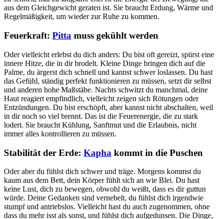
aus dem Gleichgewicht geraten ist. Sie braucht Erdung, Wärme und
Regelmäßigkeit, um wieder zur Ruhe zu kommen.
Feuerkraft:
Pitta
muss gekühlt werden
Oder vielleicht erlebst du dich anders: Du bist oft gereizt, spürst eine
innere Hitze, die in dir brodelt. Kleine Dinge bringen dich auf die
Palme, du ärgerst dich schnell und kannst schwer loslassen. Du hast
das Gefühl, ständig perfekt funktionieren zu müssen, setzt dir selbst
und anderen hohe Maßstäbe. Nachts schwitzt du manchmal, deine
Haut reagiert empfindlich, vielleicht zeigen sich Rötungen oder
Entzündungen. Du bist erschöpft, aber kannst nicht abschalten, weil
in dir noch so viel brennt. Das ist die Feuerenergie, die zu stark
lodert. Sie braucht Kühlung, Sanftmut und die Erlaubnis, nicht
immer alles kontrollieren zu müssen.
Stabilität der Erde:
Kapha
kommt in die Puschen
Oder aber du fühlst dich schwer und träge. Morgens kommst du
kaum aus dem Bett, dein Körper fühlt sich an wie Blei. Du hast
keine Lust, dich zu bewegen, obwohl du weißt, dass es dir guttun
würde. Deine Gedanken sind vernebelt, du fühlst dich irgendwie
stumpf und antriebslos. Vielleicht hast du auch zugenommen, ohne
dass du mehr isst als sonst, und fühlst dich aufgedunsen. Die Dinge,