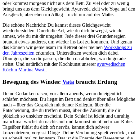
oder kommst morgens nicht aus dem Bett. Zu viel oder zu wenig
bringt uns aus dem Gleichgewicht. Ayurveda zielt wie Yoga auf den
Ausgleich, aber eben im Alltag – nicht nur auf der Matte.
Die schöne Nachricht: Du kannst dieses Gleichgewicht
wiederherstellen. Durch die Art, wie du dich bewegst, wie du
atmest, wie du mit dir umgehst. Jede dieser drei Grundenergien
braucht etwas anderes, um wieder ins Lot zu kommen. Und genau
das können wir gemeinsam im Retreat oder meinen
Workshops zu
den Jahreszeiten
erkunden. Unterstützen werden dich dabei
Übungen, die zu dir passen, die dich da abholen, wo du gerade
stehst. Und natürlich mit der Kochkunst unserer
ayurvedischen
Köchin Martina Wastl
.
Bewegung des Windes:
Vata
braucht Erdung
Deine Gedanken rasen, vor allem abends, wenn du eigentlich
schlafen möchtest. Du liegst im Bett und denkst über alles Mögliche
nach – über das Gespräch mit deiner Kollegin, über die
Entscheidung, die du treffen musst, über die Zukunft, die dir
plötzlich so unsicher erscheint. Dein Schlaf ist leicht und unruhig,
manchmal wachst du nachts auf und kommst nicht mehr zur Ruhe.
Tagsüber fühlst du dich oft nervös, kannst dich schwer
konzentrieren, vergisst Dinge. Deine Verdauung spielt verrückt, mal
zu schnell, mal zu langsam. Das ist die Energie der Bewegung, die