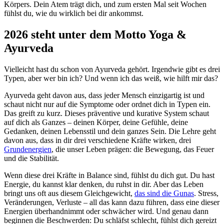
Körpers. Dein Atem trägt dich, und zum ersten Mal seit Wochen
fühlst du, wie du wirklich bei dir ankommst.
2026 steht unter dem Motto Yoga &
Ayurveda
Vielleicht hast du schon von Ayurveda gehört. Irgendwie gibt es drei
Typen, aber wer bin ich? Und wenn ich das weiß, wie hilft mir das?
Ayurveda geht davon aus, dass jeder Mensch einzigartig ist und
schaut nicht nur auf die Symptome oder ordnet dich in Typen ein.
Das greift zu kurz. Dieses präventive und kurative System schaut
auf dich als Ganzes – deinen Körper, deine Gefühle, deine
Gedanken, deinen Lebensstil und dein ganzes Sein. Die Lehre geht
davon aus, dass in dir drei verschiedene Kräfte wirken, drei
Grundenergien
, die unser Leben prägen: die Bewegung, das Feuer
und die Stabilität.
Wenn diese drei Kräfte in Balance sind, fühlst du dich gut. Du hast
Energie, du kannst klar denken, du ruhst in dir. Aber das Leben
bringt uns oft aus diesem Gleichgewicht,
das sind die Gunas
. Stress,
Veränderungen, Verluste – all das kann dazu führen, dass eine dieser
Energien überhandnimmt oder schwächer wird. Und genau dann
beginnen die Beschwerden: Du schläfst schlecht, fühlst dich gereizt