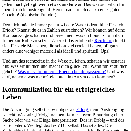
jedem nachgefragt, wenn etwas unklar war. Das war sicherlich für
mein Umfeld anstrengend. Heute macht mich das zu einer guten
Coachin! (diebische Freude!)
Denn ich möchte immer genau wissen: Was ist denn bitte für dich
Erfolg? Kannst du es in Zahlen ausrechnen? Wir können auf deine
Kontoauszüge schauen und berechnen, was du brauchst, um dich
früher zur Ruhe zu setzen. Aber ist das erfüllend?
Reichtum
drückt
sich für viele Menschen, die schon viel erreicht haben, oft ganz
anders aus: weniger materiell als ideell und spirituell. Ups!
Und um das rechtzeitig in die Wege zu leiten, schauen wir genauer
hin: Was erfüllt dich und macht dich glücklich? Wann fühlst du dich
geliebt?
Was muss für inneren Frieden bei dir passieren?
Und was
darf, neben etwas mehr Geld, auch im Außen dazu kommen?
Kommunikation für ein erfolgreiches
Leben
Die Anstrengung selbst ist wichtiger als
Erfolg
, denn Anstrengung
ist echt. Was wir „Erfolg“ nennen, ist nur unsere Bewertung einer
Sache oder wie wir Dinge kategorisieren. Das ist Erfolg – und das
ist Scheitern. Wer legt das fest? Du selbst! Das ist alles. Die
Wirklichkeit, in der du lebst, ist, was sie ist – nicht die Konzepte, die