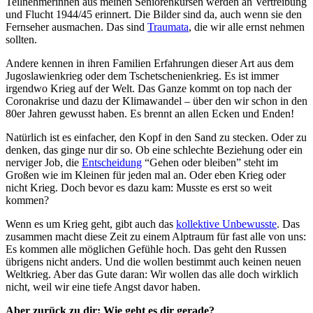
Teilnehmerinnen aus meinen Seniorenkursen werden an Vertreibung
und Flucht 1944/45 erinnert. Die Bilder sind da, auch wenn sie den
Fernseher ausmachen. Das sind
Traumata
, die wir alle ernst nehmen
sollten.
Andere kennen in ihren Familien Erfahrungen dieser Art aus dem
Jugoslawienkrieg oder dem Tschetschenienkrieg. Es ist immer
irgendwo Krieg auf der Welt. Das Ganze kommt on top nach der
Coronakrise und dazu der Klimawandel – über den wir schon in den
80er Jahren gewusst haben. Es brennt an allen Ecken und Enden!
Natürlich ist es einfacher, den Kopf in den Sand zu stecken. Oder zu
denken, das ginge nur dir so. Ob eine schlechte Beziehung oder ein
nerviger Job, die
Entscheidung
“Gehen oder bleiben” steht im
Großen wie im Kleinen für jeden mal an. Oder eben Krieg oder
nicht Krieg. Doch bevor es dazu kam: Musste es erst so weit
kommen?
Wenn es um Krieg geht, gibt auch das
kollektive Unbewusste
. Das
zusammen macht diese Zeit zu einem Alptraum für fast alle von uns:
Es kommen alle möglichen Gefühle hoch. Das geht den Russen
übrigens nicht anders. Und die wollen bestimmt auch keinen neuen
Weltkrieg. Aber das Gute daran: Wir wollen das alle doch wirklich
nicht, weil wir eine tiefe Angst davor haben.
Aber zurück zu dir: Wie geht es dir gerade?