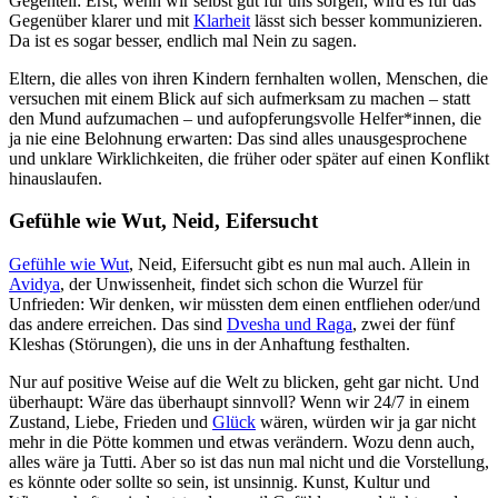
Gegenteil: Erst, wenn wir selbst gut für uns sorgen, wird es für das
Gegenüber klarer und mit
Klarheit
lässt sich besser kommunizieren.
Da ist es sogar besser, endlich mal Nein zu sagen.
Eltern, die alles von ihren Kindern fernhalten wollen, Menschen, die
versuchen mit einem Blick auf sich aufmerksam zu machen – statt
den Mund aufzumachen – und aufopferungsvolle Helfer*innen, die
ja nie eine Belohnung erwarten: Das sind alles unausgesprochene
und unklare Wirklichkeiten, die früher oder später auf einen Konflikt
hinauslaufen.
Gefühle wie Wut, Neid, Eifersucht
Gefühle wie Wut
, Neid, Eifersucht gibt es nun mal auch. Allein in
Avidya
, der Unwissenheit, findet sich schon die Wurzel für
Unfrieden: Wir denken, wir müssten dem einen entfliehen oder/und
das andere erreichen. Das sind
Dvesha und Raga
, zwei der fünf
Kleshas (Störungen), die uns in der Anhaftung festhalten.
Nur auf positive Weise auf die Welt zu blicken, geht gar nicht. Und
überhaupt: Wäre das überhaupt sinnvoll? Wenn wir 24/7 in einem
Zustand, Liebe, Frieden und
Glück
wären, würden wir ja gar nicht
mehr in die Pötte kommen und etwas verändern. Wozu denn auch,
alles wäre ja Tutti. Aber so ist das nun mal nicht und die Vorstellung,
es könnte oder sollte so sein, ist unsinnig. Kunst, Kultur und