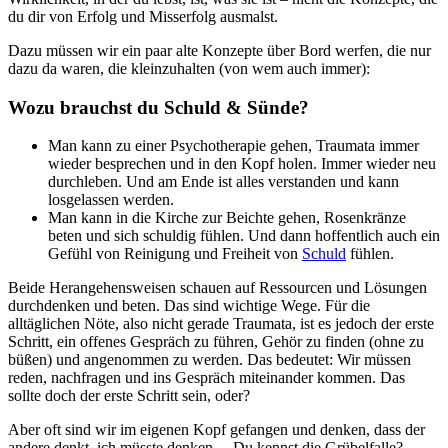
du dir von Erfolg und Misserfolg ausmalst.
Dazu müssen wir ein paar alte Konzepte über Bord werfen, die nur
dazu da waren, die kleinzuhalten (von wem auch immer):
Wozu brauchst du Schuld & Sünde?
Man kann zu einer Psychotherapie gehen, Traumata immer
wieder besprechen und in den Kopf holen. Immer wieder neu
durchleben. Und am Ende ist alles verstanden und kann
losgelassen werden.
Man kann in die Kirche zur Beichte gehen, Rosenkränze
beten und sich schuldig fühlen. Und dann hoffentlich auch ein
Gefühl von Reinigung und Freiheit von
Schuld
fühlen.
Beide Herangehensweisen schauen auf Ressourcen und Lösungen
durchdenken und beten. Das sind wichtige Wege. Für die
alltäglichen Nöte, also nicht gerade Traumata, ist es jedoch der erste
Schritt, ein offenes Gespräch zu führen, Gehör zu finden (ohne zu
büßen) und angenommen zu werden. Das bedeutet: Wir müssen
reden, nachfragen und ins Gespräch miteinander kommen. Das
sollte doch der erste Schritt sein, oder?
Aber oft sind wir im eigenen Kopf gefangen und denken, dass der
andere denkt, ich müsste denken… Du kennst die Grübelfalle?