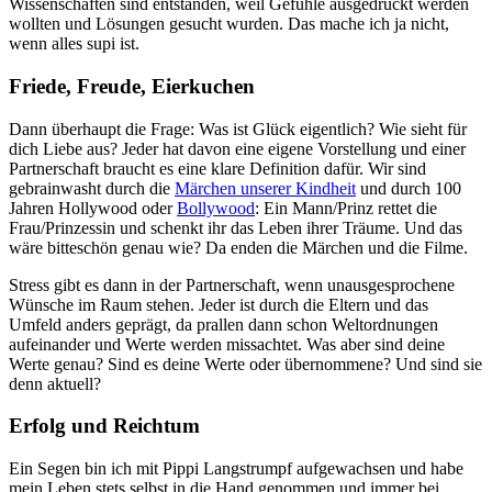
Wissenschaften sind entstanden, weil Gefühle ausgedrückt werden
wollten und Lösungen gesucht wurden. Das mache ich ja nicht,
wenn alles supi ist.
Friede, Freude, Eierkuchen
Dann überhaupt die Frage: Was ist Glück eigentlich? Wie sieht für
dich Liebe aus? Jeder hat davon eine eigene Vorstellung und einer
Partnerschaft braucht es eine klare Definition dafür. Wir sind
gebrainwasht durch die
Märchen unserer Kindheit
und durch 100
Jahren Hollywood oder
Bollywood
: Ein Mann/Prinz rettet die
Frau/Prinzessin und schenkt ihr das Leben ihrer Träume. Und das
wäre bitteschön genau wie? Da enden die Märchen und die Filme.
Stress gibt es dann in der Partnerschaft, wenn unausgesprochene
Wünsche im Raum stehen. Jeder ist durch die Eltern und das
Umfeld anders geprägt, da prallen dann schon Weltordnungen
aufeinander und Werte werden missachtet. Was aber sind deine
Werte genau? Sind es deine Werte oder übernommene? Und sind sie
denn aktuell?
Erfolg und Reichtum
Ein Segen bin ich mit Pippi Langstrumpf aufgewachsen und habe
mein Leben stets selbst in die Hand genommen und immer bei