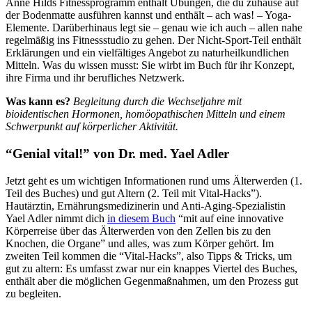
Anne Hilds Fitnessprogramm enthält Übungen, die du zuhause auf
der Bodenmatte ausführen kannst und enthält – ach was! – Yoga-
Elemente. Darüberhinaus legt sie – genau wie ich auch – allen nahe
regelmäßig ins Fitnessstudio zu gehen. Der Nicht-Sport-Teil enthält
Erklärungen und ein vielfältiges Angebot zu naturheilkundlichen
Mitteln. Was du wissen musst: Sie wirbt im Buch für ihr Konzept,
ihre Firma und ihr berufliches Netzwerk.
Was kann es?
Begleitung durch die Wechseljahre mit
bioidentischen Hormonen, homöopathischen Mitteln und einem
Schwerpunkt auf körperlicher Aktivität.
“Genial vital!” von Dr. med. Yael Adler
Jetzt geht es um wichtigen Informationen rund ums Älterwerden (1.
Teil des Buches) und gut Altern (2. Teil mit Vital-Hacks”).
Hautärztin, Ernährungsmedizinerin und Anti-Aging-Spezialistin
Yael Adler nimmt dich
in diesem Buch
“mit auf eine innovative
Körperreise über das Älterwerden von den Zellen bis zu den
Knochen, die Organe” und alles, was zum Körper gehört. Im
zweiten Teil kommen die “Vital-Hacks”, also Tipps & Tricks, um
gut zu altern: Es umfasst zwar nur ein knappes Viertel des Buches,
enthält aber die möglichen Gegenmaßnahmen, um den Prozess gut
zu begleiten.