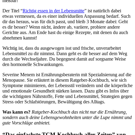
meßbar!
Der Titel “
Richtig essen in der Lebensmitte
” ist natürlich dabei
etwas vermessen, da es einer individuellen Anpassung bedarf. Such
dir das heraus, was für dich passt, und bleib 3 Monate dabei: Geht
es dir besser? Wenn nicht, ändere ab, variiere, probiere andere
Gerichte aus. Am Ende hast du einige Rezepte, mit denen du auch
abnehmen kannst!
Wichtig ist, dass du ausgewogen isst und frische, unverarbeitet
Lebensmittel zu dir nimmst. Dann geht es dir besser auf dem Weg
durch die Wechseljahre. Du begegnest damit auf sorgsame Weise
den hormonelle Schwankungen.
Severine Menem ist Ernährungsberaterin mit Spezialisierung auf die
Menopause. Sie erläutert in diesem Ratgeber-Kochbuch, wie sich
Symptome minimieren, der Lebensstil verändern und die körperliche
und emotionale Gesundheit stärken lassen. Dazu gibt es Infos über
die wichtigsten Nährstoffe, Fette und Lebensmittel, Strategien gegen
Stress oder Schlafstörungen, Bewältigung des Alltags.
Was kann es?
Ratgeber-Kochbuch das nicht nur die Ernährung,
sondern auch deine Lebensgewohnheiten unter die Lupe nimmt und
gute Vorschläge anbietet.
“Das einfachste TCM-Kochbuch aller Zeiten” von