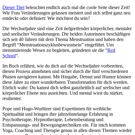
Dieser Titel
beleuchtet endlich auch mal die coole Seite dieser Zeit!
Wie Frau Veränderungen gelassen meistert und sich selbst ganz neu
entdeckt oder definiert: Wie möchtest du sein?
Die Wechseljahre sind eine Zeit tiefgreifender körperlicher, mentaler
und seelischer Veränderungen. Die beiden Autorinnen beschäftigen
sich seit 40 Jahren mit dem Thema Menstruation und haben den
Begriff “Menstruationszyklusbewusstsein” eingeführt. Um
menstruierende Wesen zu begleiten, gründeten sie die “
Red
School
“.
Im Buch erfährst, wie du dich auf die Wechseljahre vorbereiten,
diesen Prozess annehmen und sicher durch die fünf verschiedenen
Phasen navigieren kannst. Mit Hingabe, Demut und Humor können
diese Jahre zu einer wunderbaren Transformation für dich werden.
Ehrlich wahr: Du kannst dich selbst ganzheitlich auf seelischer und
körperlicher Ebene neu ausrichten. Und mental wirst du stärker,
resilienter.
Pope und Hugo-Wurlitzer sind Expertinnen für weibliche
Spiritualität und bringen ihre jahrzehntelange Erfahrung in
Psychotherapie, Hypnotherapie, Lebensberatung und
Entspannungs- und Bewegungstechniken ein. Für mich kommen
Yoga, Coaching und Therapie genau in allen diesen Themen wieder