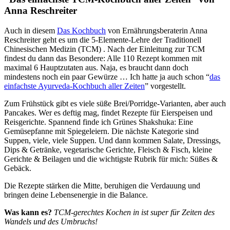
Anna Reschreiter
Auch in diesem
Das Kochbuch
von Ernährungsberaterin Anna
Reschreiter geht es um die 5-Elemente-Lehre der Traditionell
Chinesischen Medizin (TCM) . Nach der Einleitung zur TCM
findest du dann das Besondere: Alle 110 Rezept kommen mit
maximal 6 Hauptzutaten aus. Naja, es braucht dann doch
mindestens noch ein paar Gewürze … Ich hatte ja auch schon “
das
einfachste Ayurveda-Kochbuch aller Zeiten
” vorgestellt.
Zum Frühstück gibt es viele süße Brei/Porridge-Varianten, aber auch
Pancakes. Wer es deftig mag, findet Rezepte für Eierspeisen und
Reisgerichte. Spannend finde ich Grünes Shakshuka: Eine
Gemüsepfanne mit Spiegeleiern. Die nächste Kategorie sind
Suppen, viele, viele Suppen. Und dann kommen Salate, Dressings,
Dips & Getränke, vegetarische Gerichte, Fleisch & Fisch, kleine
Gerichte & Beilagen und die wichtigste Rubrik für mich: Süßes &
Gebäck.
Die Rezepte stärken die Mitte, beruhigen die Verdauung und
bringen deine Lebensenergie in die Balance.
Was kann es?
TCM-gerechtes Kochen in ist super für Zeiten des
Wandels und des Umbruchs!