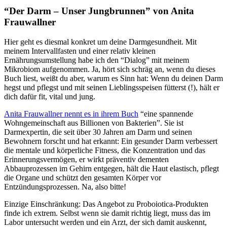
“Der Darm – Unser Jungbrunnen” von Anita
Frauwallner
Hier geht es diesmal konkret um deine Darmgesundheit. Mit
meinem Intervallfasten und einer relativ kleinen
Ernährungsumstellung habe ich den “Dialog” mit meinem
Mikrobiom aufgenommen. Ja, hört sich schräg an, wenn du dieses
Buch liest, weißt du aber, warum es Sinn hat: Wenn du deinen Darm
hegst und pflegst und mit seinen Lieblingsspeisen fütterst (!), hält er
dich dafür fit, vital und jung.
Anita Frauwallner nennt es in ihrem Buch
“eine spannende
Wohngemeinschaft aus Billionen von Bakterien”. Sie ist
Darmexpertin, die seit über 30 Jahren am Darm und seinen
Bewohnern forscht und hat erkannt: Ein gesunder Darm verbessert
die mentale und körperliche Fitness, die Konzentration und das
Erinnerungsvermögen, er wirkt präventiv dementen
Abbauprozessen im Gehirn entgegen, hält die Haut elastisch, pflegt
die Organe und schützt den gesamten Körper vor
Entzündungsprozessen. Na, also bitte!
Einzige Einschränkung: Das Angebot zu Proboiotica-Produkten
finde ich extrem. Selbst wenn sie damit richtig liegt, muss das im
Labor untersucht werden und ein Arzt, der sich damit auskennt,