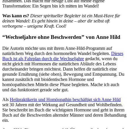
zusammen. Das macht mir riesige Lust auf meine eigene
Transformation: Ein Segen bin ich mitten im Wandel!
Was kann es?
Dieser spiritueller Begleiter ist ein Must-Have für
deinen Wandel: Es geht hinein in deine – aber dir selbst oft
verborgene – ureigene Kraft. Cool!
“Wechseljahre ohne Beschwerden” von Anne Hild
Die Autorin möchte uns mit ihrem Anne-Hild-Programm auf
natürlichem Weg durch den hormonellen Wandel begleiten.
Dieses
Buch ist als Fahrplan durch die Wechseljahre
gedacht, wenn du
nicht gleich mit Hormonen die natürlichen Abläufe des Lebens
durcheinander bringen möchtest. Dann helfen dir natürlich eine
gesunde Ernährung (siehe oben), Bewegung und Entspannung. Du
kannst zusätzlich mit bioidentischen Hormone und
homöopathischen Mitteln diese Phase begleiten. Mache ich auch
und das funktioniert gerade sehr gut.
Als
Heilpraktikerin und Homöopathin beschäftigt sich Anne Hild
seit 30 Jahren mit der Wirkung auf Gesundheit und Wohlbefinden.
Sie beschreibt im Buch die wichtigsten Hormone und geht in ihrem
Buch auf die Beschwerden alternder Männer und deren Behandlung
ein.