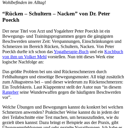
Wohlbefinden im Alltag
!
“Rücken – Schultern – Nacken” von Dr. Peter
Poeckh
Der neue Titel von Arzt und Yogalehrer Peter Poeckh ist ein
Bewegungs- und Trainingsprogrammen gegen die gängigsten
Beschwerden unserer Zeit: Verspannungen, Einschränkungen und
Schmerzen im Bereich Rücken, Schultern, Nacken. Von Peter
Poeckh durfte ich schon das
Yogatherapie-Buch
und ein
Kochbuch
von ihm un Volker Mehl
vorstellen. Nun tritt dieses Werk eine
logische Nachfolge an:
Das größte Problem bei uns sind Rückenschmerzen durch
Fehlhaltungen und einseitige Bewegungsmuster. All trägt zusätzlich
zum Alltagsstress bei – und dieser wiederum zu Rückenschmerzen:
Ein Teufelskreis. Laut Klappentext stellt der Autor nun “in diesem
Ratgeber
seine Wunderwaffen gegen die häufigsten Beschwerden
vor”.
Welche Übungen und Bewegungen kannst du konkret bei welchen
Schmerzen anwenden? Praktischer Weise kannst du in jedem der
drei Teilabschnitte eine Test machen, um herauszufinden, wie du
gezielt üben kannst: Dazu bringt er Beispiele aus der Praxis, gibt
Übungsempfehlungen und sehr gezielte Yogaübungen. Ich habe es