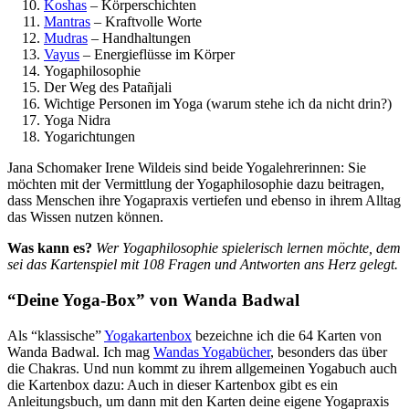
Koshas
– Körperschichten
Mantras
– Kraftvolle Worte
Mudras
– Handhaltungen
Vayus
– Energieflüsse im Körper
Yogaphilosophie
Der Weg des Patañjali
Wichtige Personen im Yoga (warum stehe ich da nicht drin?)
Yoga Nidra
Yogarichtungen
Jana Schomaker Irene Wildeis sind beide Yogalehrerinnen: Sie
möchten mit der Vermittlung der Yogaphilosophie dazu beitragen,
dass Menschen ihre Yogapraxis vertiefen und ebenso in ihrem Alltag
das Wissen nutzen können.
Was kann es?
Wer Yogaphilosophie spielerisch lernen möchte, dem
sei das Kartenspiel mit 108 Fragen und Antworten ans Herz gelegt.
“Deine Yoga-Box” von Wanda Badwal
Als “klassische”
Yogakartenbox
bezeichne ich die 64 Karten von
Wanda Badwal. Ich mag
Wandas Yogabücher
, besonders das über
die Chakras. Und nun kommt zu ihrem allgemeinen Yogabuch auch
die Kartenbox dazu: Auch in dieser Kartenbox gibt es ein
Anleitungsbuch, um dann mit den Karten deine eigene Yogapraxis